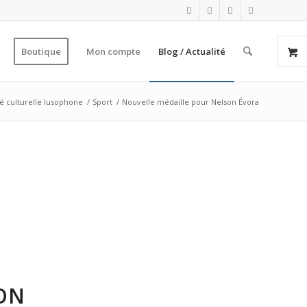
Boutique
Mon compte
Blog / Actualité
té culturelle lusophone
/
Sport
/
Nouvelle médaille pour Nelson Évora
ON