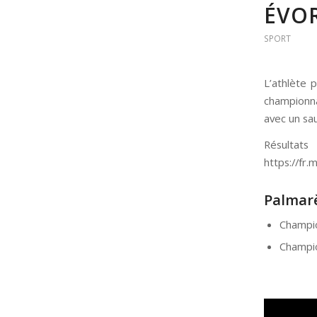
ÉVO
SPORT
L’athlète 
championna
avec un sa
Résul
https://fr
Palmarè
Champi
Champio