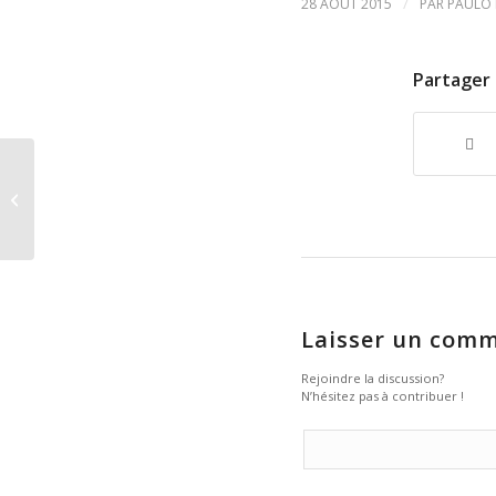
/
28 AOÛT 2015
PAR
PAULO 
Partager 
Champion du Monde
de Beach Soccer FIFA
2015 !!!
Laisser un comm
Rejoindre la discussion?
N’hésitez pas à contribuer !