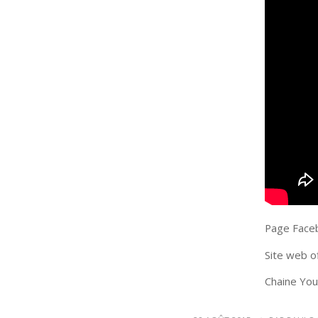
Page Faceb
Site web o
Chaine You