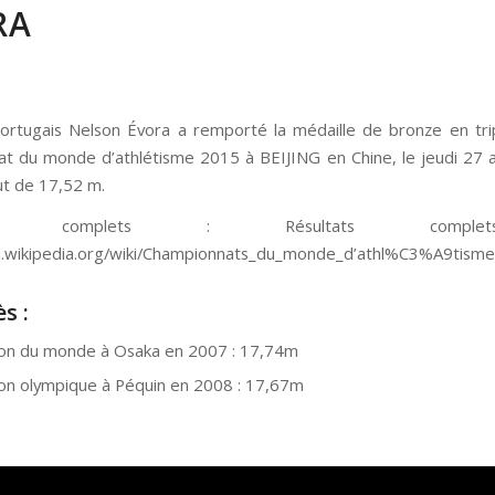
RA
portugais Nelson Évora a remporté la médaille de bronze en tri
t du monde d’athlétisme 2015 à BEIJING en Chine, le jeudi 27 
ut de 17,52 m.
tats complets : Résultats comp
.m.wikipedia.org/wiki/Championnats_du_monde_d’athl%C3%A9tism
s :
on du monde à Osaka en 2007 : 17,74m
n olympique à Péquin en 2008 : 17,67m