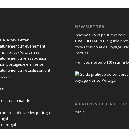
NEWSLETTER
Inscrivez-vous
pour recevoir
 à la newsletter
GRATUITEMENT
le guide prat
ratuitement un évènement
conversation et de voyage Fra
ons Franco-Portugaises
Portugal
ratuitement une association
+ un code promo 10% sur la b
ion portugaise en France
ratuitement un établissement
ration
te
n de la commande
À PROPOS DE L’AUTEUR
par ici
 article drôle sur les portugais
tugal
 Portugal