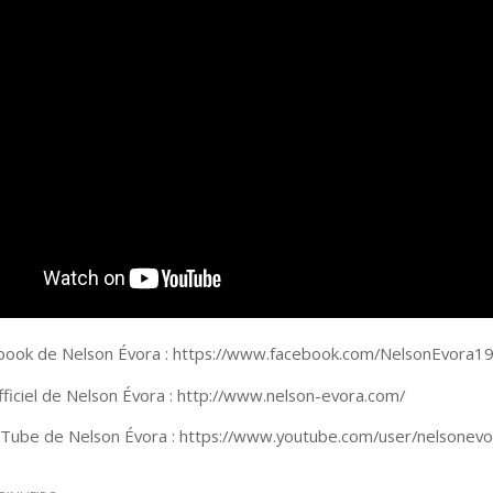
ook de Nelson Évora : https://www.facebook.com/NelsonEvora19
fficiel de Nelson Évora : http://www.nelson-evora.com/
Tube de Nelson Évora : https://www.youtube.com/user/nelsonev