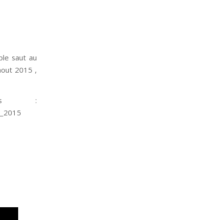
ple saut au
aout 2015 ,
lets :
e_2015