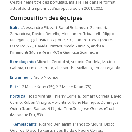
C’est le 4ème titre des portugais, mais le 1er dans le format
actuel du championnat d’Europe, créé en 2001/2002.
Composition des équipes
Italie :
Alessandro Plizzari, Raoul Bellanova, Gianmaria
Zanandrea, Davide Bettella, Alessandro Tripaldelli, Filippo
Melegoni (C) (Christian Capone, 59′), Sandro Tonali (Andrea
Marcucci, 92′), Davide Frattesi, Nicolo Zaniolo, Andrea
Pinamonti (Moise Kean, 46′) e Gianluca Scamacca.
Remplaçants :
Michele Cerofolini, Antonio Candela, Matteo
Gabbia, Enrico Del Prato, Alessandro Mallamo, Enrico Brignola.
Entraineur :
Paolo Nicolato
But :
1-2 Moise Kean (75′); 2-2 Moise Kean (76′)
Portugal :
João Virgínia, Thierry Correia, Romain Correia, David
Carmo, Rúben Vinagre; Florentino, Nuno Henrique, Domingos
Quina (Nuno Santos, 91′), Jota, Trincão e José Gomes (Cap.)
(Mesaque Dju, 83′).
Remplaçants :
Ricardo Benjamim, Francisco Moura, Diogo
Queirós, Diogo Teixeira, Elves Baldé e Pedro Correia