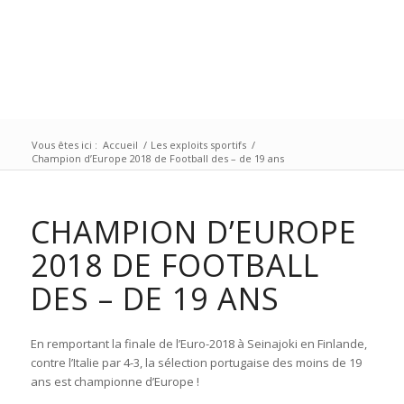
Vous êtes ici :
Accueil
/
Les exploits sportifs
/
Champion d’Europe 2018 de Football des – de 19 ans
CHAMPION D’EUROPE
2018 DE FOOTBALL
DES – DE 19 ANS
En remportant la finale de l’Euro-2018 à Seinajoki en Finlande,
contre l’Italie par 4-3, la sélection portugaise des moins de 19
ans est championne d’Europe !