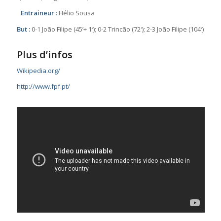
Entraineur :
Hélio Sousa
But :
0-1 João Filipe (45’+ 1′); 0-2 Trincão (72′); 2-3 João Filipe (104′)
Plus d’infos
Wikipedia.org/
http://www.fpf.pt/