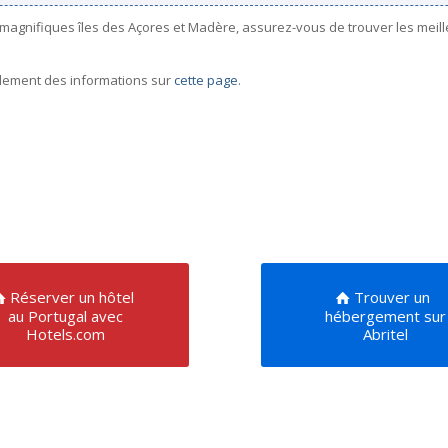
 magnifiques îles des Açores et Madère, assurez-vous de trouver les meil
galement des informations sur
cette page
.
Réserver un hôtel
Trouver un
au Portugal avec
hébergement sur
Hotels.com
Abritel