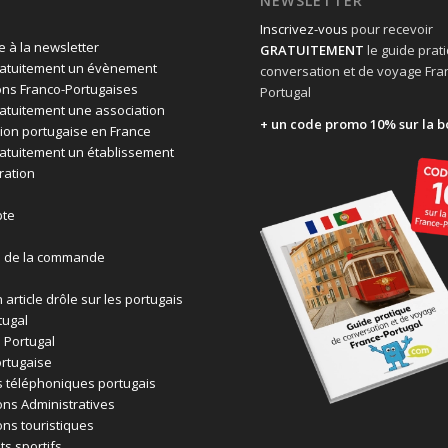
NEWSLETTER
Inscrivez-vous
pour recevoir
 à la newsletter
GRATUITEMENT
le guide prat
ratuitement un évènement
conversation et de voyage Fra
ons Franco-Portugaises
Portugal
ratuitement une association
+ un code promo 10% sur la b
ion portugaise en France
ratuitement un établissement
ration
te
n de la commande
 article drôle sur les portugais
tugal
 Portugal
rtugaise
 téléphoniques portugais
ons Administratives
ons touristiques
ts sportifs