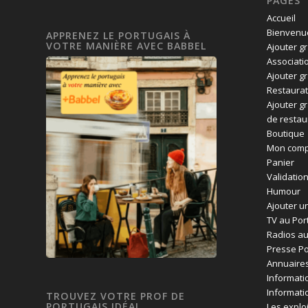
PAGES
Accueil
Bienvenue
APPRENEZ LE PORTUGAIS À
VOTRE MANIÈRE AVEC BABBEL
Ajouter g
Associati
Ajouter g
Restaurat
Ajouter g
de restau
Boutique
Mon comp
Panier
Validatio
Humour
Ajouter un
TV au Por
Radios au
Presse Po
Annuaires
Informati
Informati
TROUVEZ VOTRE PROF DE
PORTUGAIS IDÉAL
Les exploi