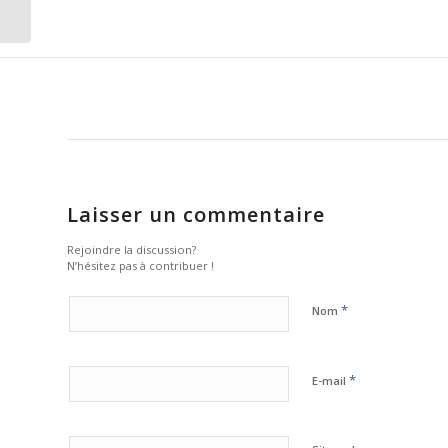
marathon en 1988
Laisser un commentaire
Rejoindre la discussion?
N’hésitez pas à contribuer !
*
Nom
*
E-mail