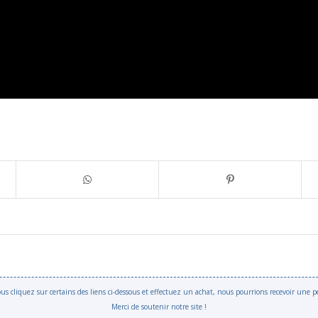
 vous cliquez sur certains des liens ci-dessous et effectuez un achat, nous pourrions recevoir une
Merci de soutenir notre site !