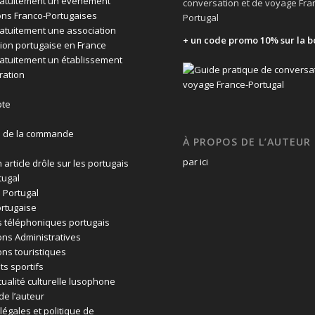
ratuitement un évènement
conversation et de voyage Fra
ons Franco-Portugaises
Portugal
ratuitement une association
+ un code promo 10% sur la b
ion portugaise en France
ratuitement un établissement
ration
te
n de la commande
À PROPOS DE L’AUTEUR
par ici
 article drôle sur les portugais
tugal
 Portugal
rtugaise
 téléphoniques portugais
ons Administratives
ons touristiques
ts sportifs
tualité culturelle lusophone
de l’auteur
légales et politique de