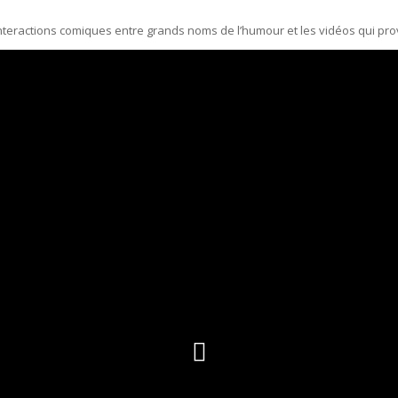
 interactions comiques entre grands noms de l’humour et les vidéos qui prov