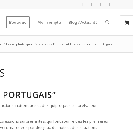
Boutique
Mon compte
Blog / Actualité
il
/
Les exploits sportifs
/
Franck Dubosc et Elie Semoun : Le portugais
S
E PORTUGAIS”
actions inattendues et des quiproquos culturels. Leur
expressions surprenantes, qui font sourire dès les premières
ouvent marquées par des jeux de mots et des situations