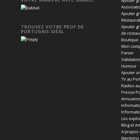
Ajouter g
Associati
Ajouter g
Restaurat
Ajouter g
TROUVEZ VOTRE PROF DE
PORTUGAIS IDÉAL
de restau
Boutique
Mon comp
Panier
Validatio
Humour
Ajouter un
TV au Por
Radios au
Presse Po
Annuaires
Informati
Informati
Les exploi
Blog et Ac
A propos 
Mentions 