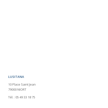
LUSITANA
10 Place Saint Jean
79000 NIORT
Tél. : 05 49 33 18 75