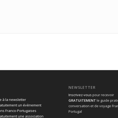
NEWSLETTER
Inscrivez-vous
pour recevoir
 à la newsletter
GRATUITEMENT
le guide prat
ratuitement un évènement
conversation et de voyage Fra
ons Franco-Portugaises
Portugal
ratuitement une association