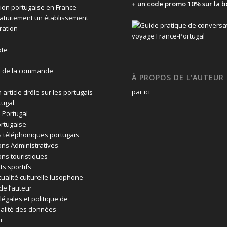
+ un code promo 10% sur la b
ion portugaise en France
ratuitement un établissement
ration
te
n de la commande
À PROPOS DE L’AUTEUR
par ici
 article drôle sur les portugais
tugal
 Portugal
rtugaise
 téléphoniques portugais
ons Administratives
ons touristiques
ts sportifs
tualité culturelle lusophone
de l’auteur
légales et politique de
ialité des données
r