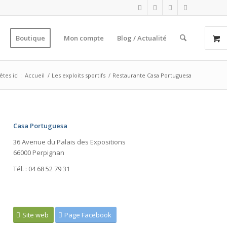
Boutique
Mon compte
Blog / Actualité
tes ici :
Accueil
/
Les exploits sportifs
/
Restaurante Casa Portuguesa
Casa Portuguesa
36 Avenue du Palais des Expositions
66000 Perpignan
Tél. : 04 68 52 79 31
Site web
Page Facebook