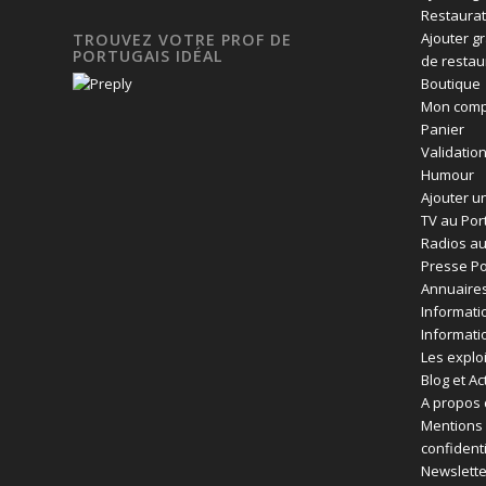
Restaurat
Ajouter g
TROUVEZ VOTRE PROF DE
PORTUGAIS IDÉAL
de restau
Boutique
Mon comp
Panier
Validatio
Humour
Ajouter un
TV au Por
Radios au
Presse Po
Annuaires
Informati
Informati
Les exploi
Blog et Ac
A propos 
Mentions 
confident
Newslette