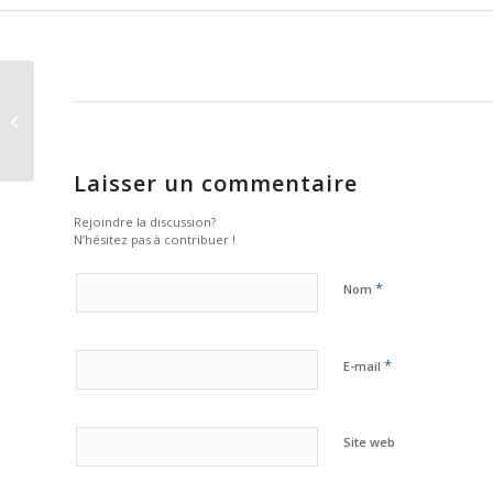
Rui Costa remporte la
8ème étape du Tour
de France 2011
Laisser un commentaire
Rejoindre la discussion?
N’hésitez pas à contribuer !
*
Nom
*
E-mail
Site web