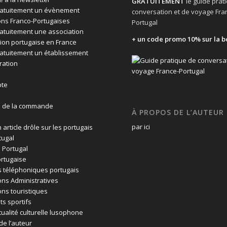
GRATUITEMENT
le guide prat
ratuitement un évènement
conversation et de voyage Fra
ons Franco-Portugaises
Portugal
ratuitement une association
+ un code promo 10% sur la b
ion portugaise en France
ratuitement un établissement
ration
te
n de la commande
À PROPOS DE L’AUTEUR
par ici
 article drôle sur les portugais
tugal
 Portugal
rtugaise
 téléphoniques portugais
ons Administratives
ons touristiques
ts sportifs
tualité culturelle lusophone
de l’auteur