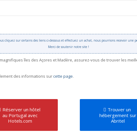
 vous cliquez sur certains des liens ci-dessous et effectuez un achat, nous pourrions recevoir une
Merci de soutenir notre site !
 magnifiques îles des Açores et Madère, assurez-vous de trouver les meil
galement des informations sur
cette page
.
Réserver un hôtel
Trouver un
au Portugal avec
hébergement sur
Hotels.com
Abritel