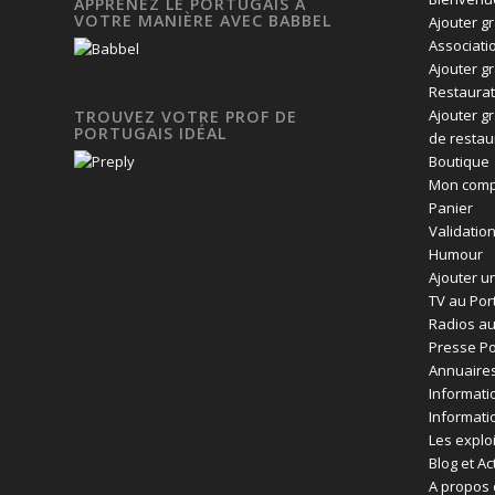
APPRENEZ LE PORTUGAIS À
VOTRE MANIÈRE AVEC BABBEL
Ajouter g
Associati
Ajouter g
Restaurat
Ajouter g
TROUVEZ VOTRE PROF DE
PORTUGAIS IDÉAL
de restau
Boutique
Mon comp
Panier
Validatio
Humour
Ajouter un
TV au Por
Radios au
Presse Po
Annuaires
Informati
Informati
Les exploi
Blog et Ac
A propos 