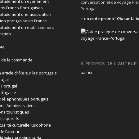
ratuitement un évènement
conversation et de voyage Fra
ons Franco-Portugaises
Portugal
ratuitement une association
+ un code promo 10% sur la b
ion portugaise en France
ratuitement un établissement
ration
te
n de la commande
À PROPOS DE L’AUTEUR
par ici
 article drôle sur les portugais
tugal
 Portugal
rtugaise
 téléphoniques portugais
ons Administratives
ons touristiques
ts sportifs
tualité culturelle lusophone
de l’auteur
légales et politique de