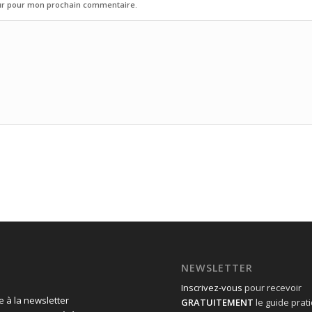
eur pour mon prochain commentaire.
NEWSLETTER
Inscrivez-vous
pour recevoir
 à la newsletter
GRATUITEMENT
le guide prat