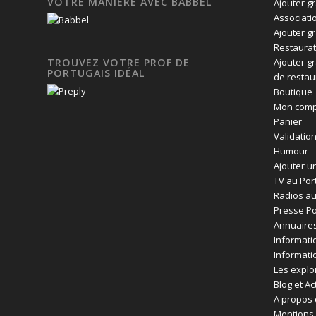
VOTRE MANIÈRE AVEC BABBEL
Ajouter g
Associati
Ajouter g
Restaurat
Ajouter g
TROUVEZ VOTRE PROF DE
PORTUGAIS IDÉAL
de restau
Boutique
Mon comp
Panier
Validatio
Humour
Ajouter un
TV au Por
Radios au
Presse Po
Annuaires
Informati
Informati
Les exploi
Blog et Ac
A propos 
Mentions 