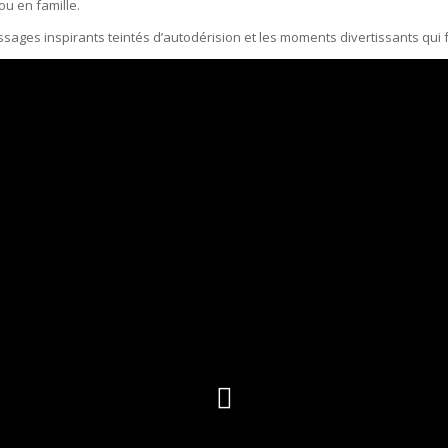
u en famille.
essages inspirants teintés d’autodérision et les moments divertissants qui f