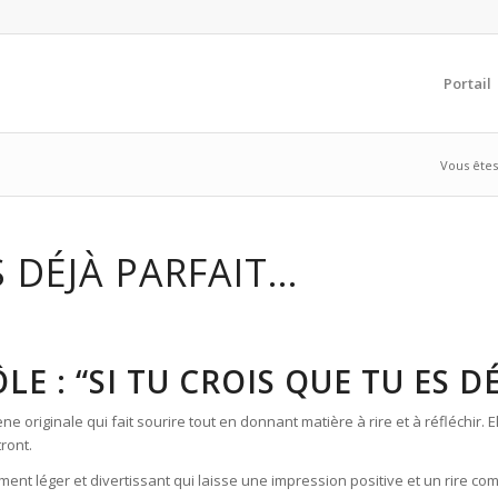
Portail
Vous êtes 
S DÉJÀ PARFAIT…
E : “SI TU CROIS QUE TU ES D
riginale qui fait sourire tout en donnant matière à rire et à réfléchir. El
ront.
t léger et divertissant qui laisse une impression positive et un rire comm