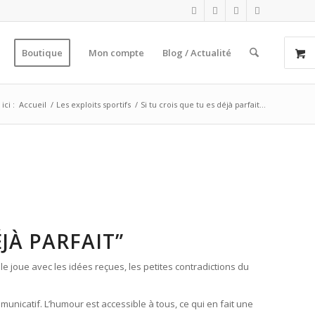
Boutique
Mon compte
Blog / Actualité
ici :
Accueil
/
Les exploits sportifs
/
Si tu crois que tu es déjà parfait…
ÉJÀ PARFAIT”
le joue avec les idées reçues, les petites contradictions du
unicatif. L’humour est accessible à tous, ce qui en fait une