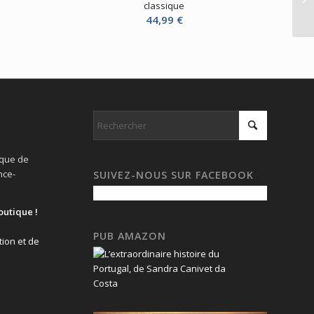
classique
44,99
€
ique de
nce-
SUIVEZ-NOUS SUR FACEBOOK
outique !
PUB AMAZON