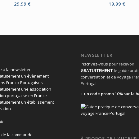
29,99
€
19,99
€
NEWSLETTER
Inscrivez-vous
pour recevoir
 à la newsletter
GRATUITEMENT
le guide prat
ratuitement un évènement
conversation et de voyage Fra
ons Franco-Portugaises
Portugal
ratuitement une association
+ un code promo 10% sur la b
ion portugaise en France
ratuitement un établissement
ration
te
n de la commande
À PROPOS DE L’AUTEUR