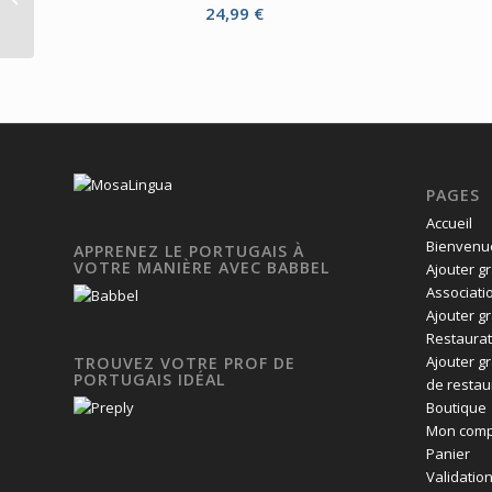
céramique de 325 ml
24,99
€
PAGES
Accueil
Bienvenue
APPRENEZ LE PORTUGAIS À
VOTRE MANIÈRE AVEC BABBEL
Ajouter g
Associati
Ajouter g
Restaurat
Ajouter g
TROUVEZ VOTRE PROF DE
PORTUGAIS IDÉAL
de restau
Boutique
Mon comp
Panier
Validatio