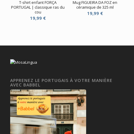
T-shirt enfant FORÇA
Mug FIGUEIRA DA FOZ en
PORTUGAL | classique ras du
céramique de 325 ml
cou
19,99
€
19,99
€
APPRENEZ LE PORTUGAIS À VOTRE MANIÈRE
AVEC BABBEL