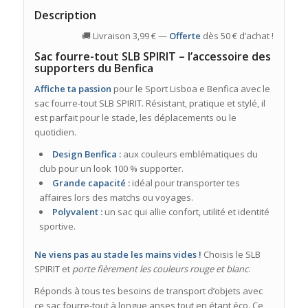
Description
🚚 Livraison 3,99 € —
Offerte
dès 50 € d’achat !
Sac fourre-tout SLB SPIRIT – l’accessoire des
supporters du Benfica
Affiche ta passion
pour le Sport Lisboa e Benfica avec le
sac fourre-tout SLB SPIRIT. Résistant, pratique et stylé, il
est parfait pour le stade, les déplacements ou le
quotidien.
Design Benfica :
aux couleurs emblématiques du
club pour un look 100 % supporter.
Grande capacité :
idéal pour transporter tes
affaires lors des matchs ou voyages.
Polyvalent :
un sac qui allie confort, utilité et identité
sportive.
Ne viens pas au stade les mains vides !
Choisis le SLB
SPIRIT et
porte fièrement les couleurs rouge et blanc
.
Réponds à tous tes besoins de transport d’objets avec
ce sac fourre-tout à longue anses tout en étant éco. Ce