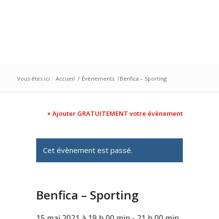
Vous êtes ici :
Accueil
/
Évènements
/
Benfica – Sporting
+ Ajouter GRATUITEMENT votre évènement
Cet évènement est passé.
Benfica – Sporting
15 mai 2021 à 19 h 00 min
-
21 h 00 min