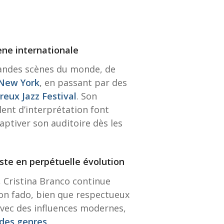
ène internationale
randes scènes du monde, de
 New York
, en passant par des
eux Jazz Festival
. Son
alent d’interprétation font
captiver son auditoire dès les
iste en perpétuelle évolution
 Cristina Branco continue
Son fado, bien que respectueux
r avec des influences modernes,
 des genres
.