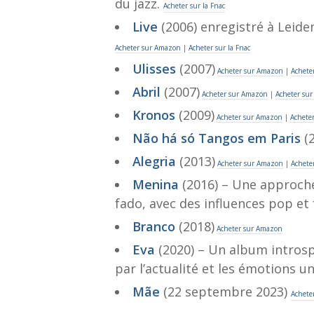
du jazz.
Acheter sur la Fnac
Live
(2006) enregistré à Leiden
Acheter sur Amazon
|
Acheter sur la Fnac
Ulisses
(2007)
Acheter sur Amazon
|
Acheter
Abril
(2007)
Acheter sur Amazon
|
Acheter sur
Kronos
(2009)
Acheter sur Amazon
|
Acheter
Não há só Tangos em Paris
(
Alegria
(2013)
Acheter sur Amazon
|
Acheter
Menina
(2016) – Une approch
fado, avec des influences pop et 
Branco
(2018)
Acheter sur Amazon
Eva
(2020) – Un album introsp
par l’actualité et les émotions un
Mãe
(22 septembre 2023)
Achete