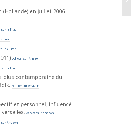
 (Hollande) en juillet 2006
 sur la Fnac
 la Fnac
 sur la Fnac
2011)
Acheter sur Amazon
 sur la Fnac
e plus contemporaine du
folk.
Acheter sur Amazon
ectif et personnel, influencé
iverselles.
Acheter sur Amazon
r sur Amazon