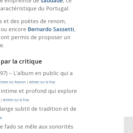
ue empreinte de
saudade
, ce
aractéristique du Portugal.
ns et des poètes de renom,
ou encore
Bernardo Sassetti
,
ui ont permis de proposer un
e.
par la critique
97) – L’album en public qui a
cheter sur Amazon
|
Acheter sur la Fnac
intime et profond qui explore
|
Acheter sur la Fnac
ange subtil de tradition et de
ac
e fado se mêle aux sonorités