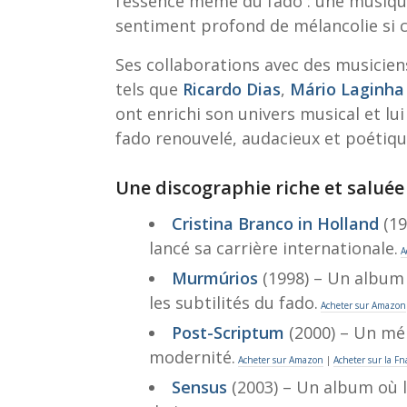
l’essence même du fado : une musiq
sentiment profond de mélancolie si c
Ses collaborations avec des musicie
tels que
Ricardo Dias
,
Mário Laginha
ont enrichi son univers musical et l
fado renouvelé, audacieux et poétiqu
Une discographie riche et saluée 
Cristina Branco in Holland
(19
lancé sa carrière internationale.
A
Murmúrios
(1998) – Un album 
les subtilités du fado.
Acheter sur Amazon
Post-Scriptum
(2000) – Un mél
modernité.
Acheter sur Amazon
|
Acheter sur la Fn
Sensus
(2003) – Un album où l