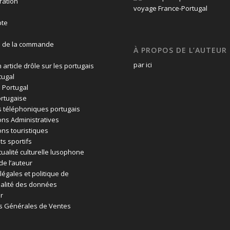
ration
te
n de la commande
À PROPOS DE L’AUTEUR
par ici
 article drôle sur les portugais
tugal
 Portugal
rtugaise
 téléphoniques portugais
ons Administratives
ons touristiques
ts sportifs
tualité culturelle lusophone
de l’auteur
légales et politique de
ialité des données
r
s Générales de Ventes