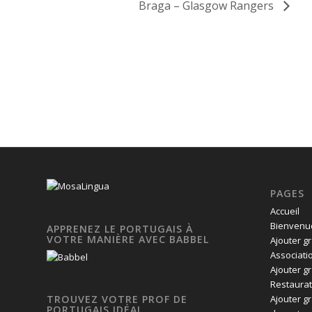
Braga – Glasgow Rangers
PAGES
Accueil
Bienvenue
APPRENEZ LE PORTUGAIS À
VOTRE MANIÈRE AVEC BABBEL
Ajouter g
Associati
Ajouter g
Restaurat
Ajouter g
TROUVEZ VOTRE PROF DE
PORTUGAIS IDÉAL