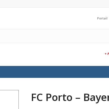
Portail
+ 
FC Porto – Baye