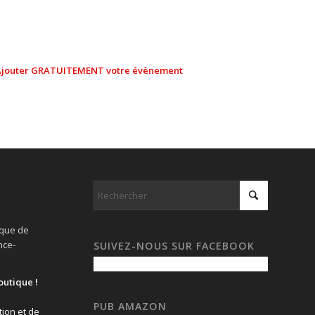
Ajouter GRATUITEMENT votre évènement
ique de
nce-
SUIVEZ-NOUS SUR FACEBOOK
outique !
PUB AMAZON