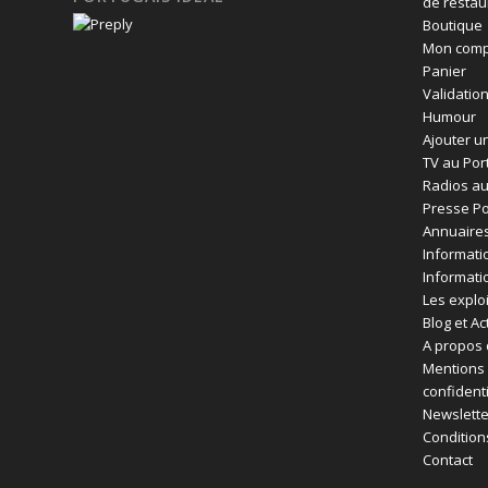
de restau
Boutique
Mon comp
Panier
Validatio
Humour
Ajouter un
TV au Por
Radios au
Presse Po
Annuaires
Informati
Informati
Les exploi
Blog et Ac
A propos 
Mentions 
confident
Newslette
Condition
Contact