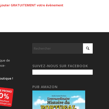
Ajouter GRATUITEMENT votre évènement
ique de
nce-
SUIVEZ-NOUS SUR FACEBOOK
outique !
PUB AMAZON