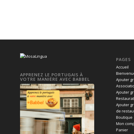
PAGES
Accueil
Bienvenue
APPRENEZ LE PORTUGAIS À
VOTRE MANIÈRE AVEC BABBEL
Ajouter g
Associati
Ajouter g
Restaurat
Ajouter g
de restau
Boutique
Mon comp
Panier