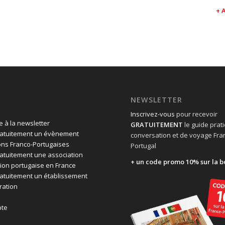
+ 
NEWSLETTER
Inscrivez-vous
pour recevoir
 à la newsletter
GRATUITEMENT
le guide prat
ratuitement un évènement
conversation et de voyage Fra
ons Franco-Portugaises
Portugal
ratuitement une association
+ un code promo 10% sur la b
ion portugaise en France
ratuitement un établissement
ration
te