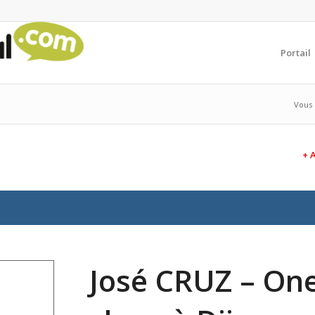
Portail
Vous ê
+ 
José CRUZ – On