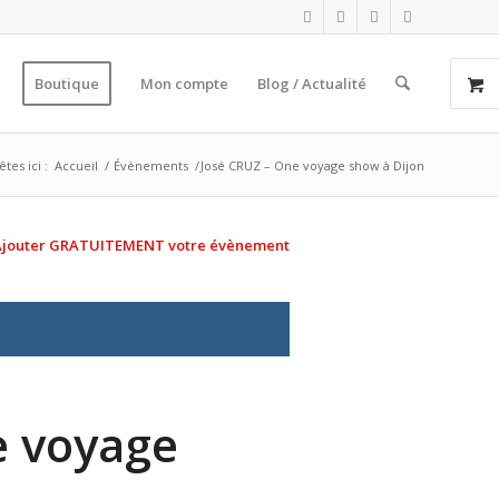
Boutique
Mon compte
Blog / Actualité
tes ici :
Accueil
/
Évènements
/
José CRUZ – One voyage show à Dijon
Ajouter GRATUITEMENT votre évènement
e voyage