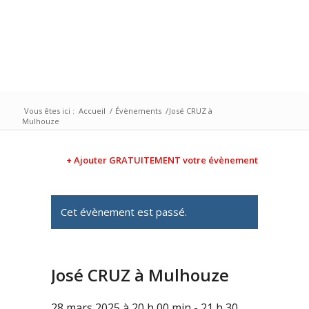
Vous êtes ici :
Accueil
/
Évènements
/
José CRUZ à
Mulhouze
+ Ajouter GRATUITEMENT votre évènement
Cet évènement est passé.
José CRUZ à Mulhouze
28 mars 2025 à 20 h 00 min
-
21 h 30