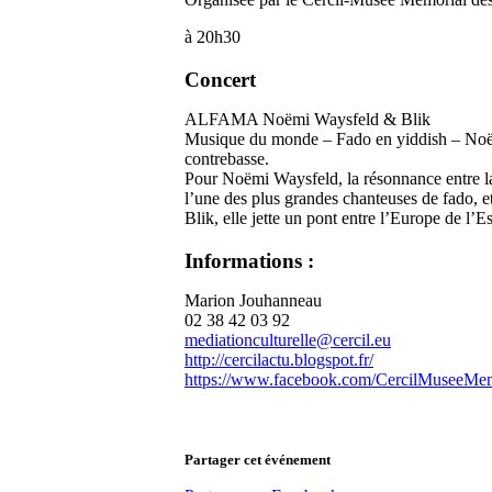
à 20h30
Concert
ALFAMA Noëmi Waysfeld & Blik
Musique du monde – Fado en yiddish – Noëmi
contrebasse.
Pour Noëmi Waysfeld, la résonnance entre la
l’une des plus grandes chanteuses de fado, e
Blik, elle jette un pont entre l’Europe de l’Es
Informations :
Marion Jouhanneau
02 38 42 03 92
mediationculturelle@cercil.eu
http://cercilactu.blogspot.fr/
https://www.facebook.com/CercilMuseeMem
Partager cet événement