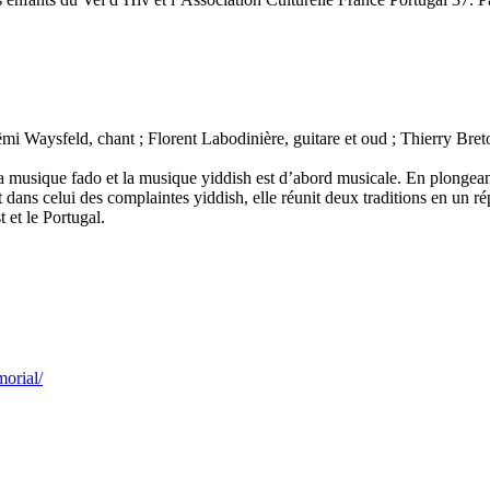
 Waysfeld, chant ; Florent Labodinière, guitare et oud ; Thierry Bre
 musique fado et la musique yiddish est d’abord musicale. En plongean
t dans celui des complaintes yiddish, elle réunit deux traditions en un 
t et le Portugal.
orial/