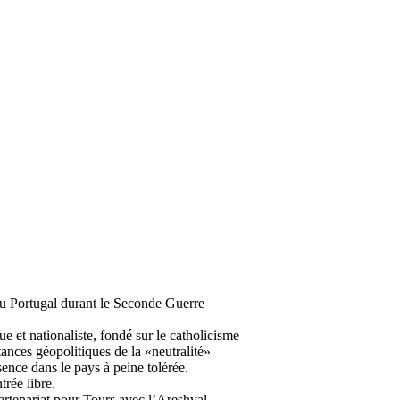
 au Portugal durant le Seconde Guerre
e et nationaliste, fondé sur le catholicisme
ances géopolitiques de la «neutralité»
ésence dans le pays à peine tolérée.
trée libre.
rtenariat pour Tours avec l’Areshval.