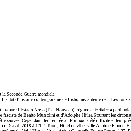
nt la Seconde Guerre mondiale
 l’Institut d’histoire contemporaine de Lisbonne, auteure de « Les Juifs
 instaure l’Estado Novo (État Nouveau), régime autoritaire à parti uniqu
 fasciste de Benito Mussolini et d’Adolphe Hitler. Pourtant les circonst
être sauvés. Cependant, leur entrée au Portugal a été difficile et leur pr
edi 6 avril 2018 à 17h à Tours, Hôtel de ville, salle Anatole France. En
enfants du Vel d’Hiv et l’Association Culturelle France Portugal 37. Pa