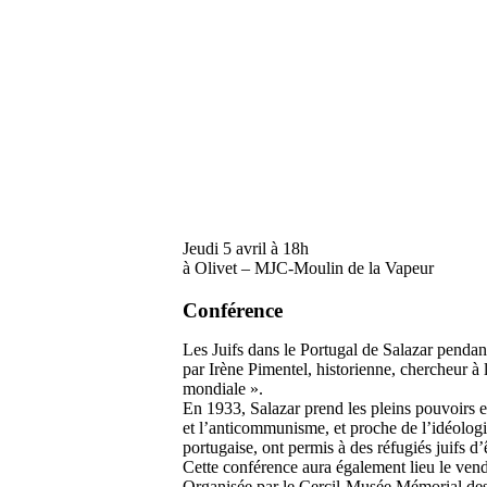
Jeudi 5 avril à 18h
à Olivet – MJC-Moulin de la Vapeur
Conférence
Les Juifs dans le Portugal de Salazar penda
par Irène Pimentel, historienne, chercheur à
mondiale ».
En 1933, Salazar prend les pleins pouvoirs et
et l’anticommunisme, et proche de l’idéologie
portugaise, ont permis à des réfugiés juifs d’
Cette conférence aura également lieu le vendr
Organisée par le Cercil-Musée Mémorial des 