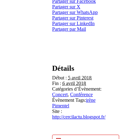
Partager sur Facebook
Partager sur X
Partager sur WhatsApp
Partager sur Pinterest
Partager sur LinkedIn
Partager par Mail
Détails
Début :
5 avril 2018
Fin :
6 avril 2018
Catégories d’Évènement:
Concert
,
Conférence
Évènement Tags:
irène
Pimentel
Site :
http://cercilactu.blogspot.fr/