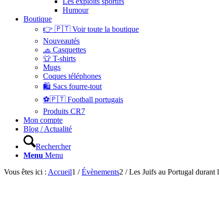
Les exploits sportifs
Humour
Boutique
👉 🇵🇹 Voir toute la boutique
Nouveautés
🧢 Casquettes
👕 T-shirts
Mugs
Coques téléphones
🛍 Sacs fourre-tout
⚽🇵🇹 Football portugais
Produits CR7
Mon compte
Blog / Actualité
Rechercher
Menu
Menu
Vous êtes ici :
Accueil
1
/
Évènements
2
/
Les Juifs au Portugal durant