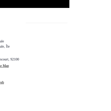
ale
le, Île
ncourt
,
92100
le Map
web