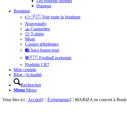
Les exploits sportifs
Humour
Boutique
👉 🇵🇹 Voir toute la boutique
Nouveautés
🧢 Casquettes
👕 T-shirts
Mugs
Coques téléphones
🛍 Sacs fourre-tout
⚽🇵🇹 Football portugais
Produits CR7
Mon compte
Blog / Actualité
Rechercher
Menu
Menu
Vous êtes ici :
Accueil
1
/
Évènements
2
/
MARIZA en concert à Boulog