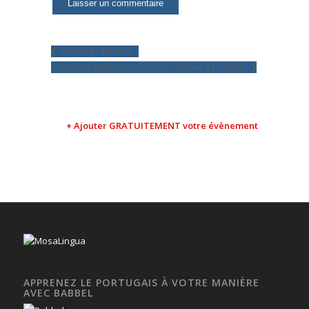
Sporting – Benfica
António Zambujo et Misia en concert à La Cigale
+ Ajouter GRATUITEMENT votre évènement
APPRENEZ LE PORTUGAIS À VOTRE MANIÈRE
AVEC BABBEL