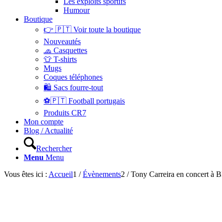
Les exploits sportifs
Humour
Boutique
👉 🇵🇹 Voir toute la boutique
Nouveautés
🧢 Casquettes
👕 T-shirts
Mugs
Coques téléphones
🛍 Sacs fourre-tout
⚽🇵🇹 Football portugais
Produits CR7
Mon compte
Blog / Actualité
Rechercher
Menu
Menu
Vous êtes ici :
Accueil
1
/
Évènements
2
/
Tony Carreira en concert 