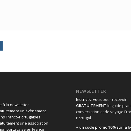
NEWSLETTER
Inscrivez-vous
pour recevoir
 à la newsletter
GRATUITEMENT
le guide prat
ratuitement un évènement
conversation et de voyage Fra
ons Franco-Portugaises
Portugal
ratuitement une association
+ un code promo 10% sur la b
ion portugaise en France