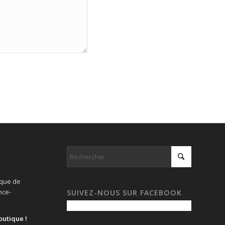
ique de
nce-
SUIVEZ-NOUS SUR FACEBOOK
outique !