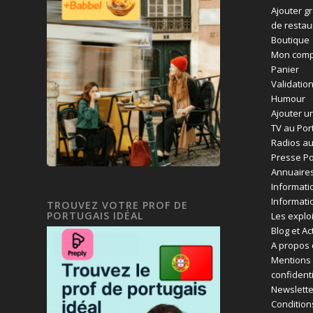
Ajouter g
de restau
Boutique
Mon comp
Panier
Validatio
Humour
Ajouter un
TV au Por
Radios au
Presse Po
Annuaires
Informati
Informati
TROUVEZ VOTRE PROF DE
PORTUGAIS IDÉAL
Les exploi
Blog et Ac
A propos 
Mentions 
confident
Newslette
Condition