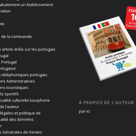
ratuitement un établissement
ration
te
n de la commande
 article drôle sur les portugais
tugal
 Portugal
rtugaise
 téléphoniques portugais
ons Administratives
ons touristiques
ts sportifs
tualité culturelle lusophone
À PROPOS DE L’AUTEUR
de l’auteur
par ici
légales et politique de
ialité des données
r
s Générales de Ventes