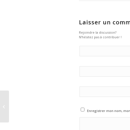
Laisser un comm
Rejoindre la discussion?
N’hésitez pas à contribuer !
Disparition du cinéaste
portugais Manoel De
Oliveira à l’age de 106
Enregistrer mon nom, mon 
ans