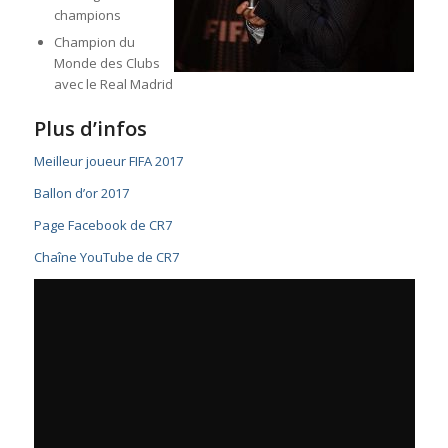
champions
Champion du
Monde des Clubs
avec le Real Madrid
Plus d’infos
Meilleur joueur FIFA 2017
Ballon d’or 2017
Page Facebook de CR7
Chaîne YouTube de CR7