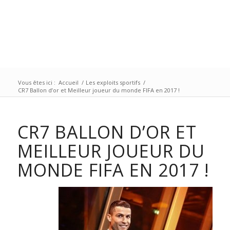
Vous êtes ici :
Accueil
/
Les exploits sportifs
/
CR7 Ballon d’or et Meilleur joueur du monde FIFA en 2017 !
CR7 BALLON D’OR ET
MEILLEUR JOUEUR DU
MONDE FIFA EN 2017 !