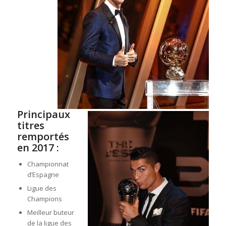
Principaux
titres
remportés
en 2017 :
Championnat
d’Espagne
Ligue des
Champions
Meilleur buteur
de la ligue des