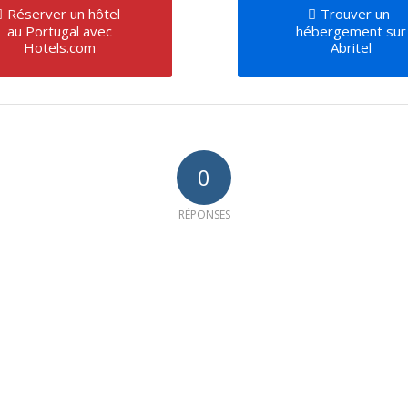
Réserver un hôtel
Trouver un
au Portugal avec
hébergement sur
Hotels.com
Abritel
0
RÉPONSES