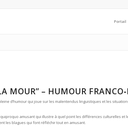
Portail
E LA MOUR” – HUMOUR FRANCO
e pleine d’humour qui joue sur les malentendus linguistiques et les situatio
n quiproquo amusant qui illustre à quel point les différences culturelles e
ent les blagues qui font réfléchir tout en amusant.