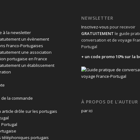
NEWSLETTER
Inscrivez-vous
pour recevoir
 à la newsletter
GRATUITEMENT
le guide prat
ratuitement un évènement
conversation et de voyage Fra
ons Franco-Portugaises
Portugal
ratuitement une association
+ un code promo 10% sur la b
ion portugaise en France
ratuitement un établissement
ration
te
n de la commande
À PROPOS DE L’AUTEUR
par ici
 article drôle sur les portugais
tugal
 Portugal
rtugaise
 téléphoniques portugais