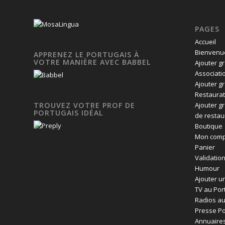
PAGES
Accueil
Bienvenue
APPRENEZ LE PORTUGAIS À
VOTRE MANIÈRE AVEC BABBEL
Ajouter g
Associati
Ajouter g
Restaurat
Ajouter g
TROUVEZ VOTRE PROF DE
PORTUGAIS IDÉAL
de restau
Boutique
Mon comp
Panier
Validatio
Humour
Ajouter un
TV au Por
Radios au
Presse Po
Annuaires