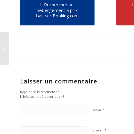
Rechercher un
hébergement à prix
bas sur Booking.com
fiol dans le buche !
Laisser un commentaire
Rejoindre la discussion?
N’hésitez pas à contribuer !
*
Nom
*
E-mail