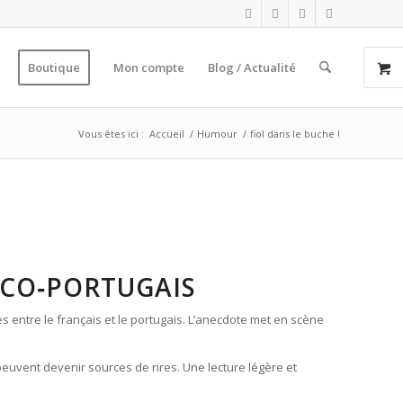
Boutique
Mon compte
Blog / Actualité
Vous êtes ici :
Accueil
/
Humour
/
fiol dans le buche !
NCO‑PORTUGAIS
es entre le français et le portugais. L’anecdote met en scène
peuvent devenir sources de rires. Une lecture légère et