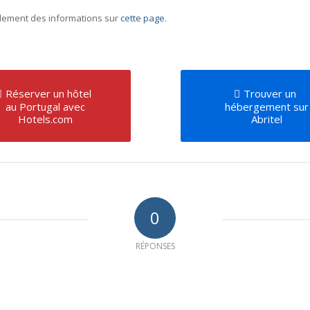
galement des informations sur
cette page
.
Réserver un hôtel
Trouver un
au Portugal avec
hébergement sur
Hotels.com
Abritel
0
RÉPONSES