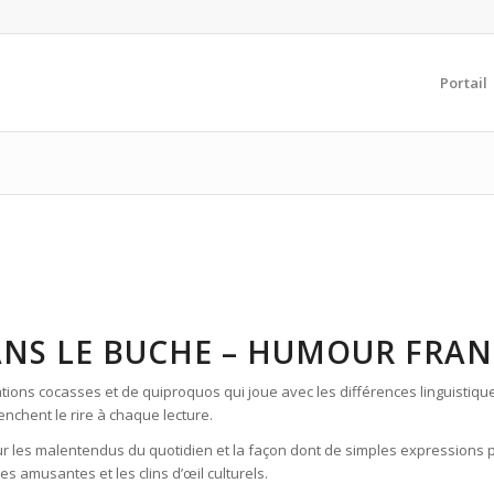
Portail
DANS LE BUCHE – HUMOUR FRA
uations cocasses et de quiproquos qui joue avec les différences linguistiqu
chent le rire à chaque lecture.
our les malentendus du quotidien et la façon dont de simples expressions 
res amusantes et les clins d’œil culturels.