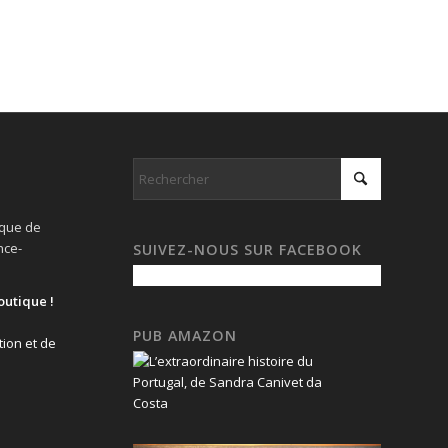
ique de
nce-
SUIVEZ-NOUS SUR FACEBOOK
outique !
PUB AMAZON