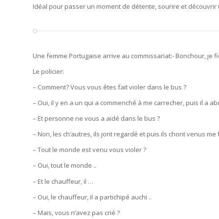
Idéal pour passer un moment de détente, sourire et découvrir u
Une femme Portugaise arrive au commissariat:- Bonchour, je fi
Le policier:
– Comment? Vous vous êtes fait violer dans le bus ?
– Oui, il y en a un qui a commenché à me carrecher, puis il a a
– Et personne ne vous a aidé dans le bus ?
– Non, les ch’autres, ils jont regardé et puis ils chont venus me 
– Tout le monde est venu vous violer ?
– Oui, tout le monde ..
– Et le chauffeur, il …
– Oui, le chauffeur, il a partichipé auchi ..
– Mais, vous n’avez pas crié ?