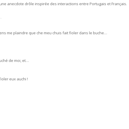
ne anecdote drôle inspirée des interactions entre Portugais et Français.
ens me plaindre que che meu chuis fait fioler dans le buche…
buché de moi, et…
fioler eux auchi !