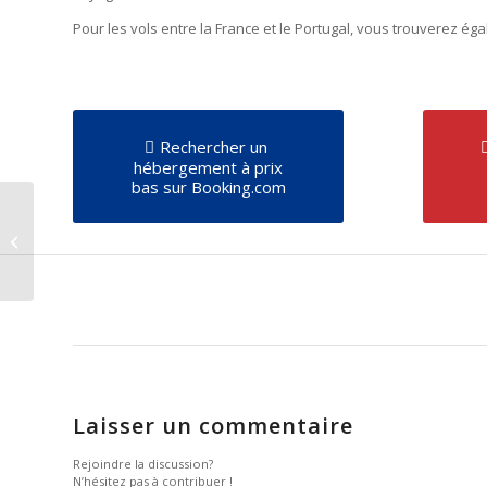
Pour les vols entre la France et le Portugal, vous trouverez é
Rechercher un
hébergement à prix
bas sur Booking.com
Les portugais
impressionnants
Coupe du monde 98 !
Laisser un commentaire
Rejoindre la discussion?
N’hésitez pas à contribuer !