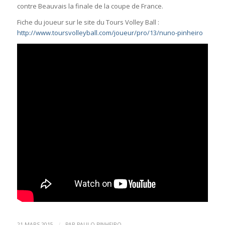
contre Beauvais la finale de la coupe de France.
Fiche du joueur sur le site du Tours Volley Ball :
http://www.toursvolleyball.com/joueur/pro/13/nuno-pinheiro
/
21 MARS 2015
PAR
PAULO PINHEIRO