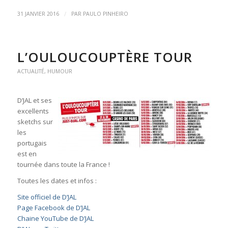
/
31 JANVIER 2016
PAR
PAULO PINHEIRO
L’OULOUCOUPTÈRE TOUR
ACTUALITÉ
,
HUMOUR
D’JAL et ses
excellents
sketchs sur
les
portugais
est en
tournée dans toute la France !
Toutes les dates et infos :
Site officiel de D’JAL
Page Facebook de D’JAL
Chaine YouTube de D’JAL