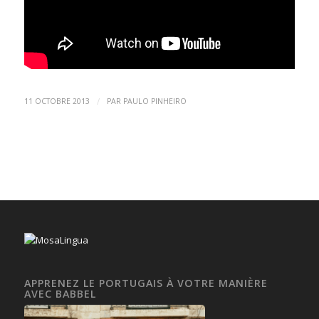
/
11 OCTOBRE 2013
PAR
PAULO PINHEIRO
APPRENEZ LE PORTUGAIS À VOTRE MANIÈRE
AVEC BABBEL