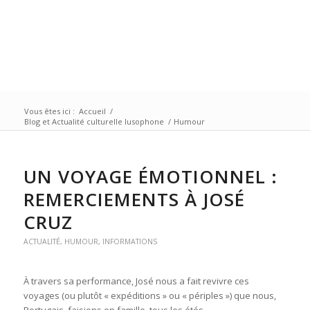
Vous êtes ici :
Accueil
/
Blog et Actualité culturelle lusophone
/
Humour
UN VOYAGE ÉMOTIONNEL :
REMERCIEMENTS À JOSÉ
CRUZ
ACTUALITÉ
,
HUMOUR
,
INFORMATIONS
À travers sa performance, José nous a fait revivre ces
voyages (ou plutôt « expéditions » ou « périples ») que nous,