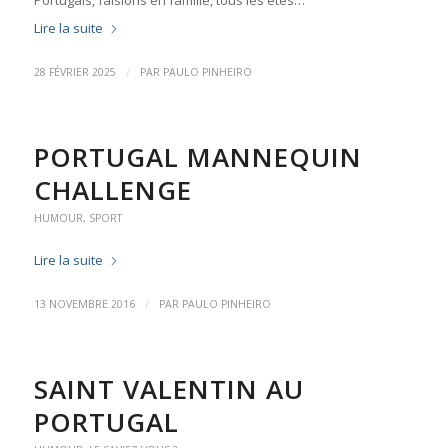
Portugais, faisions en famille, tous les étés…
Lire la suite
/
28 FÉVRIER 2025
PAR
PAULO PINHEIRO
PORTUGAL MANNEQUIN
CHALLENGE
HUMOUR
,
SPORT
Lire la suite
/
13 NOVEMBRE 2016
PAR
PAULO PINHEIRO
SAINT VALENTIN AU
PORTUGAL