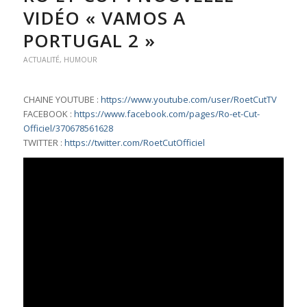
VIDÉO « VAMOS A
PORTUGAL 2 »
ACTUALITÉ
,
HUMOUR
CHAINE YOUTUBE :
https://www.youtube.com/user/RoetCutTV
FACEBOOK :
https://www.facebook.com/pages/Ro-et-Cut-
Officiel/370678561628
TWITTER :
https://twitter.com/RoetCutOfficiel