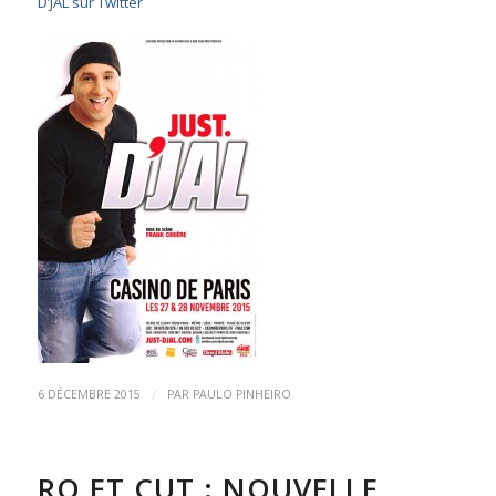
D’JAL sur Twitter
/
6 DÉCEMBRE 2015
PAR
PAULO PINHEIRO
RO ET CUT : NOUVELLE