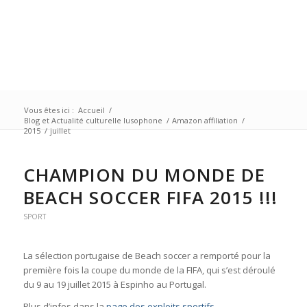
Vous êtes ici :
Accueil
/
Blog et Actualité culturelle lusophone
/
Amazon affiliation
/
2015
/
juillet
CHAMPION DU MONDE DE
BEACH SOCCER FIFA 2015 !!!
SPORT
La sélection portugaise de Beach soccer a remporté pour la
première fois la coupe du monde de la FIFA, qui s’est déroulé
du 9 au 19 juillet 2015 à Espinho au Portugal.
Plus d’infos dans la
page des exploits sportifs