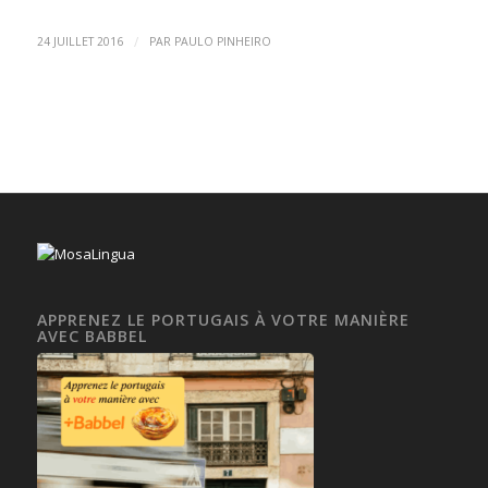
/
24 JUILLET 2016
PAR
PAULO PINHEIRO
APPRENEZ LE PORTUGAIS À VOTRE MANIÈRE
AVEC BABBEL