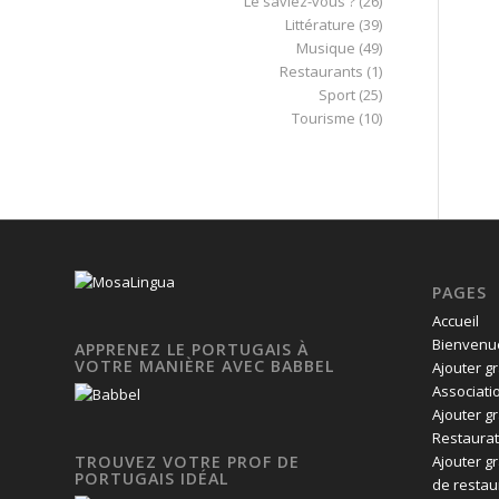
Le saviez-vous ?
(26)
Littérature
(39)
Musique
(49)
Restaurants
(1)
Sport
(25)
Tourisme
(10)
PAGES
Accueil
Bienvenue
APPRENEZ LE PORTUGAIS À
VOTRE MANIÈRE AVEC BABBEL
Ajouter g
Associati
Ajouter g
Restaurat
Ajouter g
TROUVEZ VOTRE PROF DE
PORTUGAIS IDÉAL
de restau