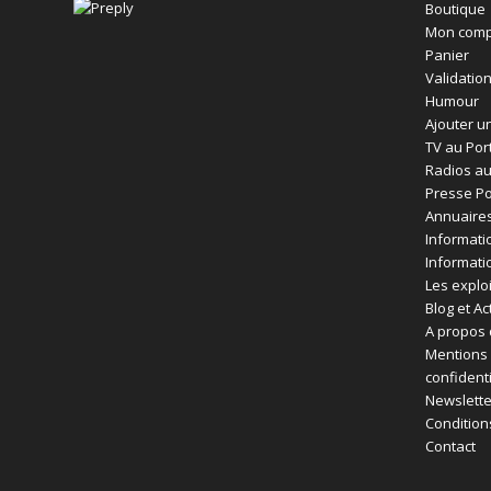
Boutique
Mon comp
Panier
Validatio
Humour
Ajouter un
TV au Por
Radios au
Presse Po
Annuaires
Informati
Informati
Les exploi
Blog et Ac
A propos 
Mentions 
confident
Newslette
Condition
Contact