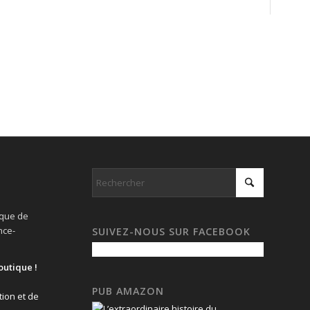
ique de
nce-
SUIVEZ-NOUS SUR FACEBOOK
outique !
PUB AMAZON