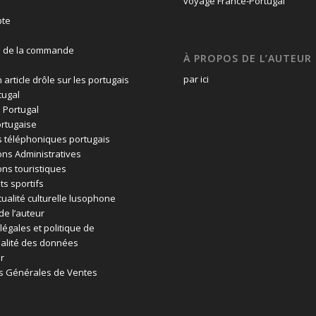
te
n de la commande
À PROPOS DE L’AUTEUR
par ici
 article drôle sur les portugais
tugal
 Portugal
rtugaise
 téléphoniques portugais
ons Administratives
ons touristiques
ts sportifs
tualité culturelle lusophone
de l’auteur
légales et politique de
ialité des données
r
s Générales de Ventes