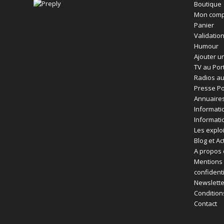
Boutique
Mon comp
Panier
Validatio
Humour
Ajouter un
TV au Por
Radios au
Presse Po
Annuaires
Informati
Informati
Les exploi
Blog et Ac
A propos 
Mentions 
confident
Newslette
Condition
Contact