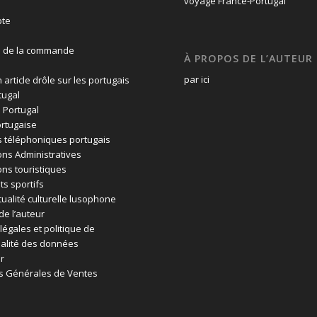
te
n de la commande
À PROPOS DE L’AUTEUR
par ici
 article drôle sur les portugais
tugal
 Portugal
rtugaise
 téléphoniques portugais
ons Administratives
ons touristiques
ts sportifs
tualité culturelle lusophone
de l’auteur
légales et politique de
ialité des données
r
s Générales de Ventes