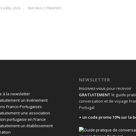
/
15 AVRIL 2024
PAR
PAULO PINHEIRO
NEWSLETTER
Inscrivez-vous
pour recevoir
 à la newsletter
GRATUITEMENT
le guide prat
ratuitement un évènement
conversation et de voyage Fra
ons Franco-Portugaises
Portugal
ratuitement une association
+ un code promo 10% sur la b
ion portugaise en France
ratuitement un établissement
ration