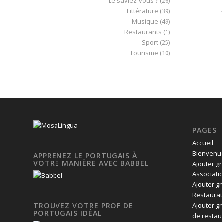
Le saviez-vous ?
(26)
Littérature
(39)
Musique
(49)
Restaurants
(1)
Sport
(25)
Tourisme
(10)
PAGES
Accueil
Bienvenue
APPRENEZ LE PORTUGAIS À
VOTRE MANIÈRE AVEC BABBEL
Ajouter g
Associati
Ajouter g
Restaurat
Ajouter g
TROUVEZ VOTRE PROF DE
PORTUGAIS IDÉAL
de restau