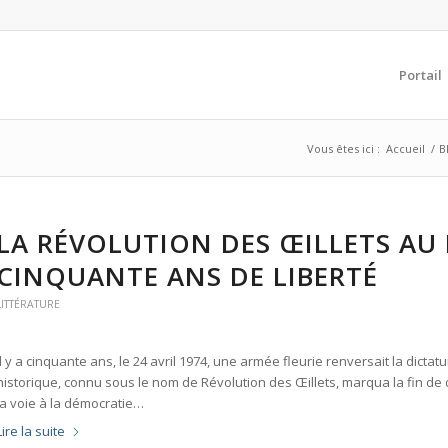
Portail
Vous êtes ici :
Accueil
/
B
LA RÉVOLUTION DES ŒILLETS AU
CINQUANTE ANS DE LIBERTÉ
LITTÉRATURE
Il y a cinquante ans, le 24 avril 1974, une armée fleurie renversait la dict
historique, connu sous le nom de Révolution des Œillets, marqua la fin de 
la voie à la démocratie…
Lire la suite