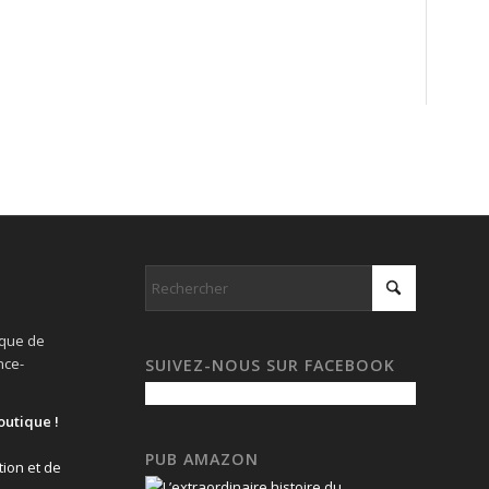
ique de
nce-
SUIVEZ-NOUS SUR FACEBOOK
outique !
PUB AMAZON