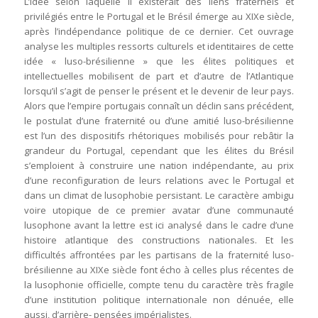
L’idée selon laquelle il existerait des liens fraternels et
privilégiés entre le Portugal et le Brésil émerge au XIXe siècle,
après l’indépendance politique de ce dernier. Cet ouvrage
analyse les multiples ressorts culturels et identitaires de cette
idée « luso-brésilienne » que les élites politiques et
intellectuelles mobilisent de part et d’autre de l’Atlantique
lorsqu’il s’agit de penser le présent et le devenir de leur pays.
Alors que l’empire portugais connaît un déclin sans précédent,
le postulat d’une fraternité ou d’une amitié luso-brésilienne
est l’un des dispositifs rhétoriques mobilisés pour rebâtir la
grandeur du Portugal, cependant que les élites du Brésil
s’emploient à construire une nation indépendante, au prix
d’une reconfiguration de leurs relations avec le Portugal et
dans un climat de lusophobie persistant. Le caractère ambigu
voire utopique de ce premier avatar d’une communauté
lusophone avant la lettre est ici analysé dans le cadre d’une
histoire atlantique des constructions nationales. Et les
difficultés affrontées par les partisans de la fraternité luso-
brésilienne au XIXe siècle font écho à celles plus récentes de
la lusophonie officielle, compte tenu du caractère très fragile
d’une institution politique internationale non dénuée, elle
aussi, d’arrière- pensées impérialistes.