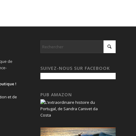
ique de
nce-
SUIVEZ-NOUS SUR FACEBOOK
outique !
PUB AMAZON