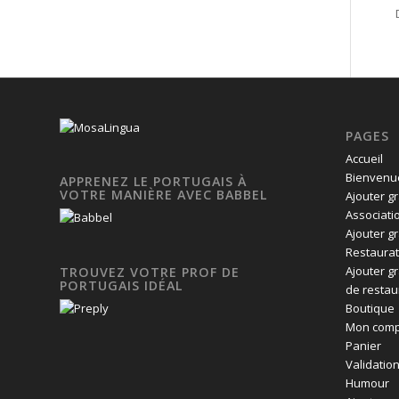
PAGES
Accueil
Bienvenue
APPRENEZ LE PORTUGAIS À
VOTRE MANIÈRE AVEC BABBEL
Ajouter g
Associati
Ajouter g
Restaurat
Ajouter g
TROUVEZ VOTRE PROF DE
PORTUGAIS IDÉAL
de restau
Boutique
Mon comp
Panier
Validatio
Humour