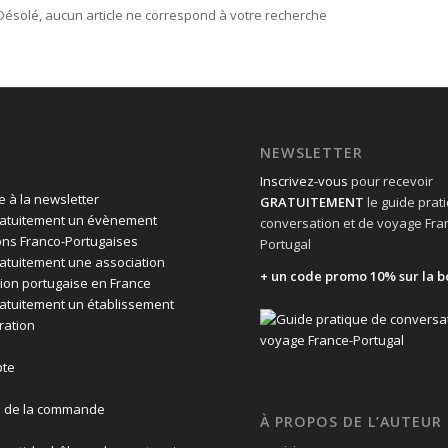
Désolé, aucun article ne correspond à votre recherche
NEWSLETTER
Inscrivez-vous
pour recevoir
 à la newsletter
GRATUITEMENT
le guide prat
ratuitement un évènement
conversation et de voyage Fra
ons Franco-Portugaises
Portugal
ratuitement une association
+ un code promo 10% sur la b
ion portugaise en France
ratuitement un établissement
ration
te
n de la commande
À PROPOS DE L’AUTEUR