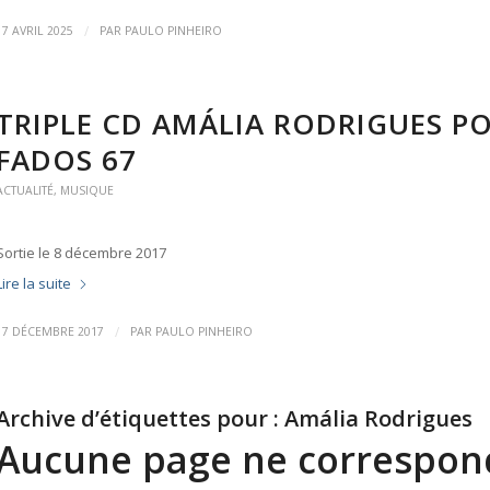
/
17 AVRIL 2025
PAR
PAULO PINHEIRO
TRIPLE CD AMÁLIA RODRIGUES PO
FADOS 67
ACTUALITÉ
,
MUSIQUE
Sortie le 8 décembre 2017
Lire la suite
/
17 DÉCEMBRE 2017
PAR
PAULO PINHEIRO
Archive d’étiquettes pour :
Amália Rodrigues
Aucune page ne correspond