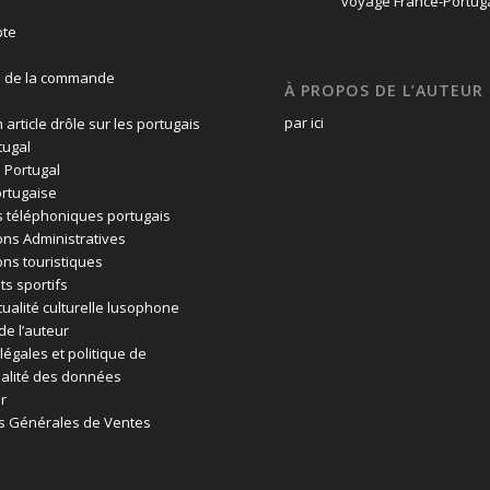
te
n de la commande
À PROPOS DE L’AUTEUR
par ici
 article drôle sur les portugais
tugal
 Portugal
rtugaise
 téléphoniques portugais
ons Administratives
ons touristiques
ts sportifs
tualité culturelle lusophone
de l’auteur
légales et politique de
ialité des données
r
s Générales de Ventes