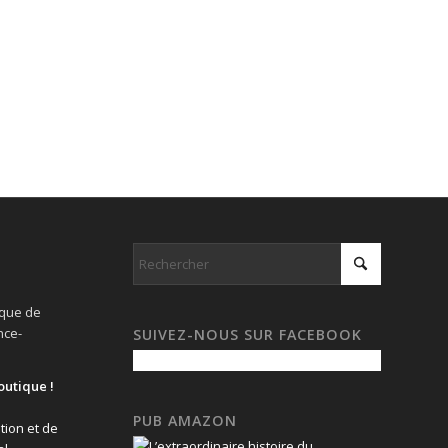
ique de
nce-
SUIVEZ-NOUS SUR FACEBOOK
outique !
PUB AMAZON