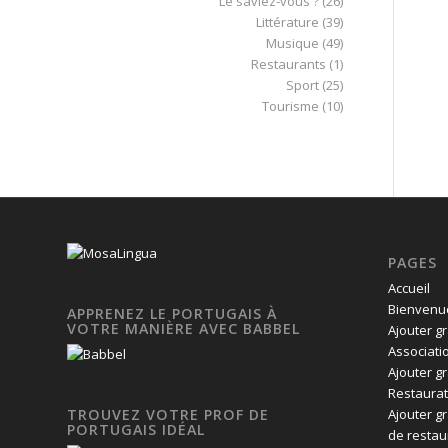
Le saviez-vous ?
(26)
Littérature
(39)
Musique
(49)
Restaurants
(1)
Sport
(25)
Tourisme
(10)
PAGES
Accueil
Bienvenue
APPRENEZ LE PORTUGAIS À
VOTRE MANIÈRE AVEC BABBEL
Ajouter g
Associati
Ajouter g
Restaurat
Ajouter g
TROUVEZ VOTRE PROF DE
PORTUGAIS IDÉAL
de restau