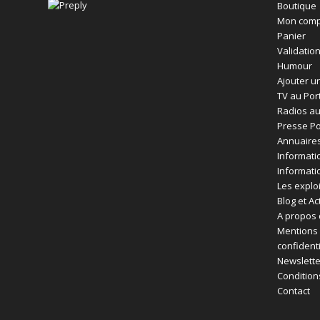
Boutique
Mon comp
Panier
Validatio
Humour
Ajouter un
TV au Por
Radios au
Presse Po
Annuaires
Informati
Informati
Les exploi
Blog et Ac
A propos 
Mentions 
confident
Newslette
Condition
Contact