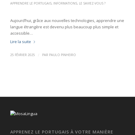
APPRENDRE LE PORTUGAIS
,
INFORMATIONS
,
LE SAVIEZ-VOUS ?
Aujourd’hui, grâce aux nouvelles technologies, apprendre une
langue étrangère est devenu plus beaucoup plus simple et
accessible…
Lire la suite
/
25 FÉVRIER 2025
PAR
PAULO PINHEIRO
APPRENEZ LE PORTUGAIS À VOTRE MANIÈRE