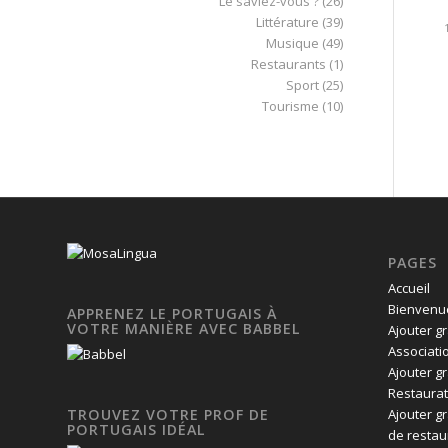
Le saviez-vous ?
(26)
Littérature
(39)
Musique
(49)
Restaurants
(1)
Sport
(25)
Tourisme
(10)
PAGES
Accueil
Bienvenue
APPRENEZ LE PORTUGAIS À
VOTRE MANIÈRE AVEC BABBEL
Ajouter g
Associati
Ajouter g
Restaurat
Ajouter g
TROUVEZ VOTRE PROF DE
PORTUGAIS IDÉAL
de restau