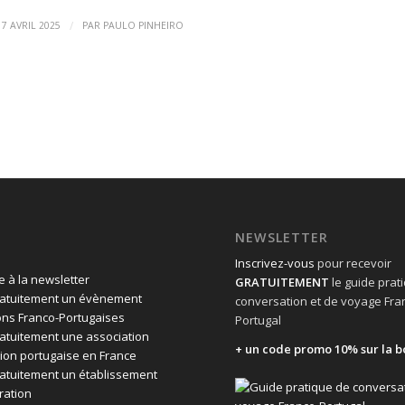
/
17 AVRIL 2025
PAR
PAULO PINHEIRO
NEWSLETTER
Inscrivez-vous
pour recevoir
 à la newsletter
GRATUITEMENT
le guide prat
ratuitement un évènement
conversation et de voyage Fra
ons Franco-Portugaises
Portugal
ratuitement une association
+ un code promo 10% sur la b
ion portugaise en France
ratuitement un établissement
ration