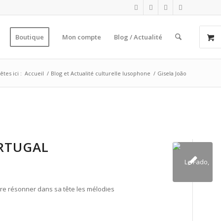
Boutique
Mon compte
Blog / Actualité
êtes ici :
Accueil
/
Blog et Actualité culturelle lusophone
/
Gisela João
ORTUGAL
dre résonner dans sa tête les mélodies