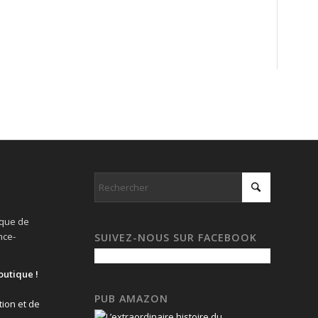
ique de
nce-
SUIVEZ-NOUS SUR FACEBOOK
outique !
PUB AMAZON