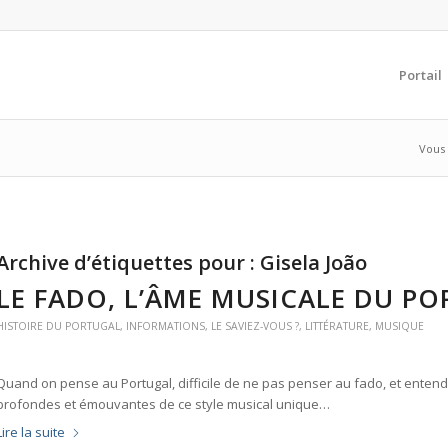
Portail
Vous 
Archive d’étiquettes pour :
Gisela João
LE FADO, L’ÂME MUSICALE DU P
HISTOIRE DU PORTUGAL
,
INFORMATIONS
,
LE SAVIEZ-VOUS ?
,
LITTÉRATURE
,
MUSIQUE
Quand on pense au Portugal, difficile de ne pas penser au fado, et enten
profondes et émouvantes de ce style musical unique…
Lire la suite