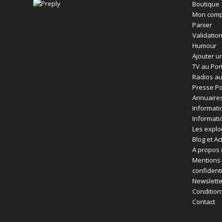
Boutique
Mon comp
Panier
Validatio
Humour
Ajouter un
TV au Por
Radios au
Presse Po
Annuaires
Informati
Informati
Les exploi
Blog et Ac
A propos 
Mentions 
confident
Newslette
Condition
Contact