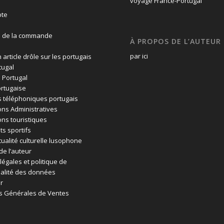
te
n de la commande
À PROPOS DE L’AUTEUR
par ici
 article drôle sur les portugais
tugal
 Portugal
rtugaise
 téléphoniques portugais
ons Administratives
ons touristiques
ts sportifs
tualité culturelle lusophone
de l’auteur
légales et politique de
ialité des données
r
s Générales de Ventes