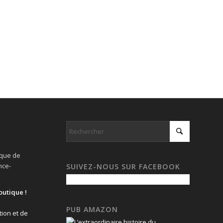
ique de
nce-
SUIVEZ-NOUS SUR FACEBOOK
outique !
PUB AMAZON