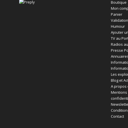
Boutique
Mon comp
Panier
Validatio
Humour
Ajouter un
TV au Por
Radios au
Presse Po
Annuaires
Informati
Informati
Les exploi
Blog et Ac
A propos 
Mentions 
confident
Newslette
Condition
Contact