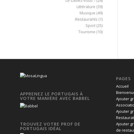
Le saviez-vous ?
(26)
Littérature
(39)
Musique
(49)
Restaurants
(1)
Sport
(25)
Tourisme
(10)
PAGES
Accueil
Bienvenue
APPRENEZ LE PORTUGAIS À
VOTRE MANIÈRE AVEC BABBEL
Ajouter g
Associati
Ajouter g
Restaurat
Ajouter g
TROUVEZ VOTRE PROF DE
PORTUGAIS IDÉAL
de restau