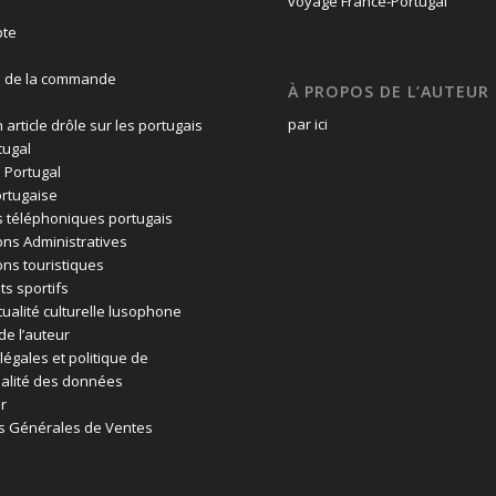
te
n de la commande
À PROPOS DE L’AUTEUR
par ici
 article drôle sur les portugais
tugal
 Portugal
rtugaise
 téléphoniques portugais
ons Administratives
ons touristiques
ts sportifs
tualité culturelle lusophone
de l’auteur
légales et politique de
ialité des données
r
s Générales de Ventes