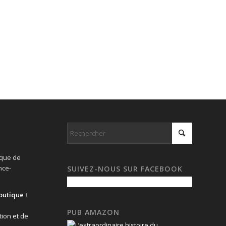
ique de
nce-
SUIVEZ-NOUS SUR FACEBOOK
outique !
PUB AMAZON