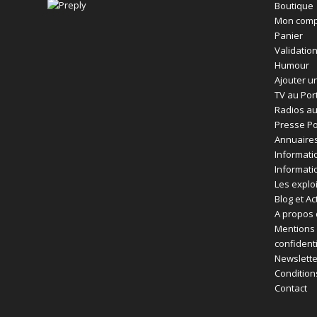
Boutique
Mon comp
Panier
Validatio
Humour
Ajouter un
TV au Por
Radios au
Presse Po
Annuaires
Informati
Informati
Les exploi
Blog et Ac
A propos 
Mentions 
confident
Newslette
Condition
Contact