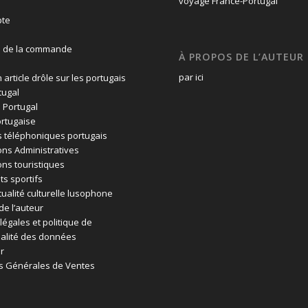
te
n de la commande
À PROPOS DE L’AUTEUR
par ici
 article drôle sur les portugais
tugal
 Portugal
rtugaise
 téléphoniques portugais
ons Administratives
ons touristiques
ts sportifs
tualité culturelle lusophone
de l’auteur
légales et politique de
ialité des données
r
s Générales de Ventes