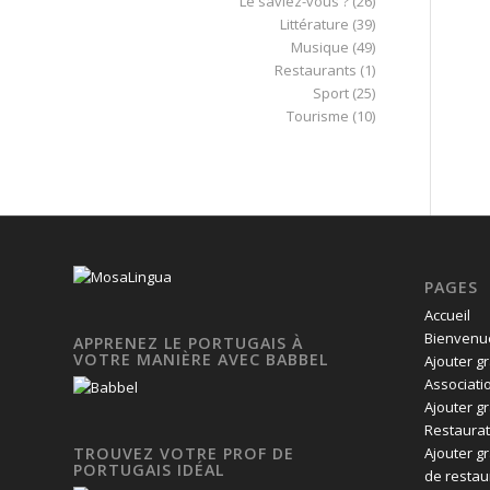
Le saviez-vous ?
(26)
Littérature
(39)
Musique
(49)
Restaurants
(1)
Sport
(25)
Tourisme
(10)
PAGES
Accueil
Bienvenue
APPRENEZ LE PORTUGAIS À
VOTRE MANIÈRE AVEC BABBEL
Ajouter g
Associati
Ajouter g
Restaurat
Ajouter g
TROUVEZ VOTRE PROF DE
PORTUGAIS IDÉAL
de restau