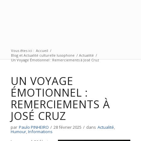
Vous êtes ici :
Accueil
/
Blog et Actualité culturelle lusophone
/
Actualité
/
Un Voyage Émotionnel : Remerciements à José Cruz
UN VOYAGE
ÉMOTIONNEL :
REMERCIEMENTS À
JOSÉ CRUZ
par
Paulo PINHEIRO
/
28 février 2025
/
dans
Actualité
,
Humour
,
Informations