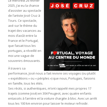
Le mercredi 26 février
2025, j’ai eu la chance
d’assister au spectacle
de l’artiste José Cruz à
Tours. Ce spectacle,
axé sur le thème du
trajet des vacances au
mois d’août entre la
France et le Portugal,
que faisait tous les
portugais, a réveillé en
moi une vague de
souvenirs émouvants.
À travers sa
performance, José nous a fait revivre ces voyages (ou plutôt
« expéditions » ou « périples ») que nous, Portugais, faisions
en famille, tous les étés.
Ses récits, si authentiques, m’ont rappelé mes propres 17
trajets (comme José) en 304 Peugeot, avec quatre enfants
entassés à l’arrière et la voiture chargée à bloc. Avec un arrêt
tous les 100 km environ pour laisser le moteur refroidir.