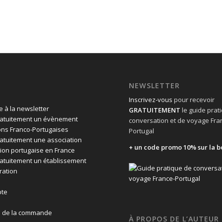
NEWSLETTER
Inscrivez-vous
pour recevoir
 à la newsletter
GRATUITEMENT
le guide prat
ratuitement un évènement
conversation et de voyage Fra
ons Franco-Portugaises
Portugal
ratuitement une association
+ un code promo 10% sur la b
ion portugaise en France
ratuitement un établissement
ration
te
n de la commande
À PROPOS DE L’AUTEUR