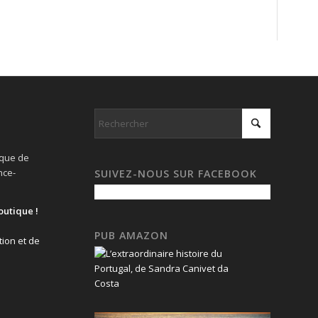
ique de
nce-
SUIVEZ-NOUS SUR FACEBOOK
outique !
PUB AMAZON