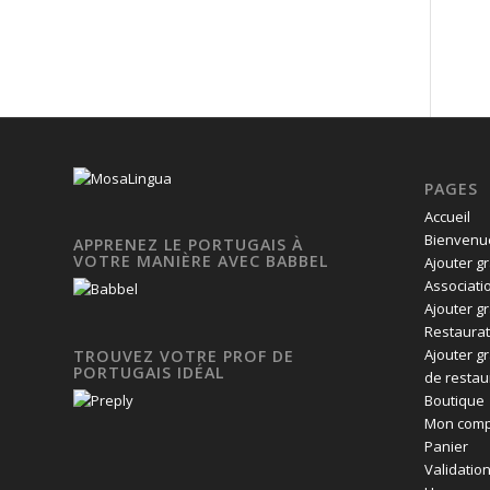
PAGES
Accueil
Bienvenue
APPRENEZ LE PORTUGAIS À
VOTRE MANIÈRE AVEC BABBEL
Ajouter g
Associati
Ajouter g
Restaurat
Ajouter g
TROUVEZ VOTRE PROF DE
PORTUGAIS IDÉAL
de restau
Boutique
Mon comp
Panier
Validatio