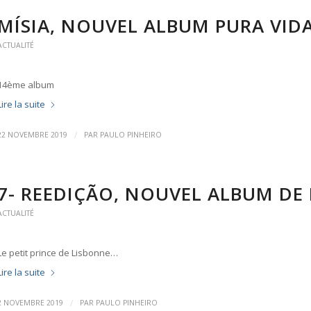
MÍSIA, NOUVEL ALBUM PURA VID
ACTUALITÉ
14ème album
Lire la suite
/
22 NOVEMBRE 2019
PAR
PAULO PINHEIRO
7- REEDIÇÃO, NOUVEL ALBUM DE 
ACTUALITÉ
Le petit prince de Lisbonne…
Lire la suite
/
2 NOVEMBRE 2019
PAR
PAULO PINHEIRO