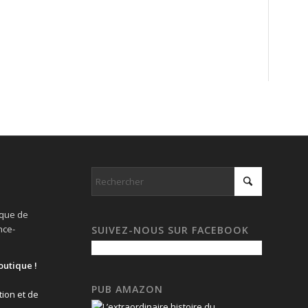
ique de
nce-
SUIVEZ-NOUS SUR FACEBOOK
outique !
PUB AMAZON