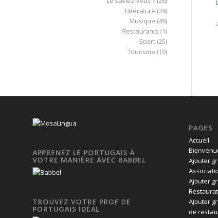
Le saviez-vous ?
(26)
Littérature
(39)
Musique
(49)
Restaurants
(1)
Sport
(25)
Tourisme
(10)
PAGES
Accueil
Bienvenue
APPRENEZ LE PORTUGAIS À
VOTRE MANIÈRE AVEC BABBEL
Ajouter g
Associati
Ajouter g
Restaurat
Ajouter g
TROUVEZ VOTRE PROF DE
PORTUGAIS IDÉAL
de restau