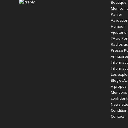
Boutique
Mon comp
Panier
Validatio
Humour
Ajouter un
TV au Por
Radios au
Presse Po
Annuaires
Informati
Informati
Les exploi
Blog et Ac
A propos 
Mentions 
confident
Newslette
Condition
Contact