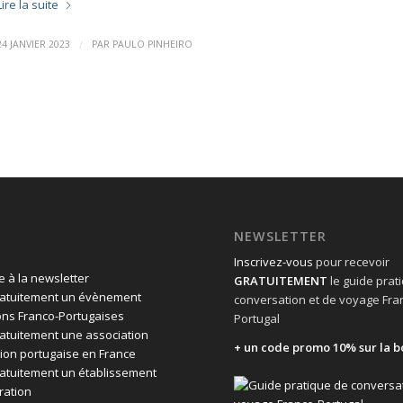
Lire la suite
/
24 JANVIER 2023
PAR
PAULO PINHEIRO
NEWSLETTER
Inscrivez-vous
pour recevoir
 à la newsletter
GRATUITEMENT
le guide prat
ratuitement un évènement
conversation et de voyage Fra
ons Franco-Portugaises
Portugal
ratuitement une association
+ un code promo 10% sur la b
ion portugaise en France
ratuitement un établissement
ration