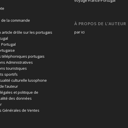
te
n de la commande
À PROPOS DE L’AUTEUR
par ici
 article drôle sur les portugais
tugal
 Portugal
rtugaise
 téléphoniques portugais
ons Administratives
ons touristiques
ts sportifs
tualité culturelle lusophone
de l’auteur
légales et politique de
ialité des données
r
s Générales de Ventes