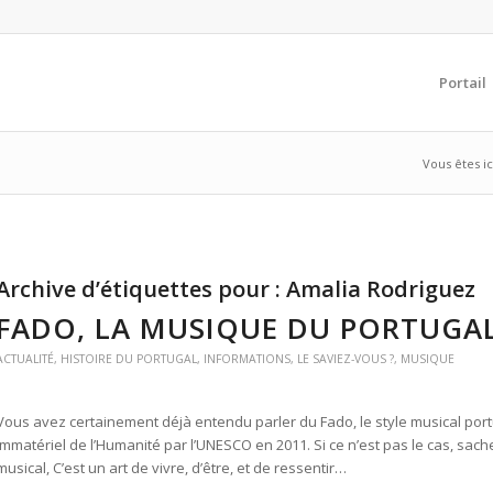
Portail
Vous êtes ici
Archive d’étiquettes pour :
Amalia Rodriguez
FADO, LA MUSIQUE DU PORTUGA
ACTUALITÉ
,
HISTOIRE DU PORTUGAL
,
INFORMATIONS
,
LE SAVIEZ-VOUS ?
,
MUSIQUE
Vous avez certainement déjà entendu parler du Fado, le style musical port
Immatériel de l’Humanité par l’UNESCO en 2011. Si ce n’est pas le cas, sach
musical, C’est un art de vivre, d’être, et de ressentir…