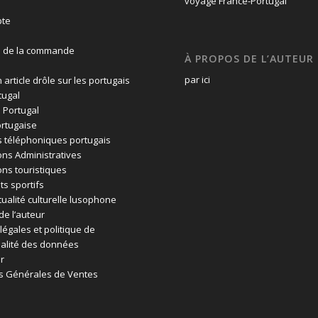
te
n de la commande
À PROPOS DE L’AUTEUR
par ici
 article drôle sur les portugais
tugal
 Portugal
rtugaise
 téléphoniques portugais
ons Administratives
ons touristiques
ts sportifs
tualité culturelle lusophone
de l’auteur
légales et politique de
ialité des données
r
s Générales de Ventes