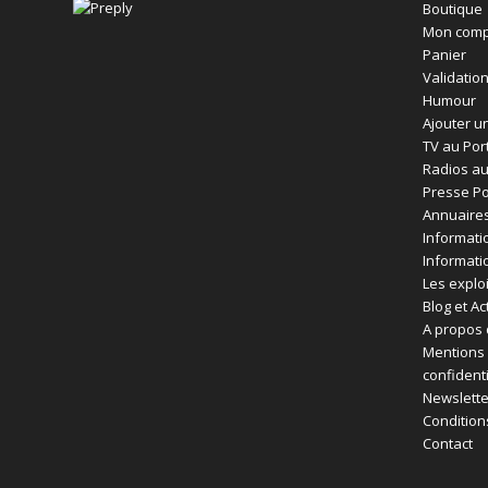
Boutique
Mon comp
Panier
Validatio
Humour
Ajouter un
TV au Por
Radios au
Presse Po
Annuaires
Informati
Informati
Les exploi
Blog et Ac
A propos 
Mentions 
confident
Newslette
Condition
Contact