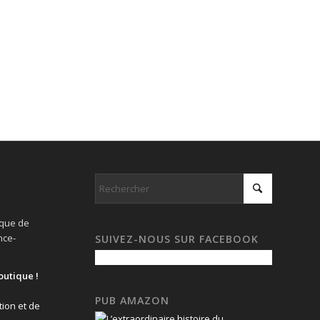
ique de
nce-
SUIVEZ-NOUS SUR FACEBOOK
outique !
PUB AMAZON