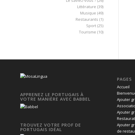
Le saviez-vous ?
(26)
Littérature
(39)
Musique
(49)
Restaurants
(1)
Sport
(25)
Tourisme
(10)
PAGES
Accueil
Bienvenue
APPRENEZ LE PORTUGAIS À
VOTRE MANIÈRE AVEC BABBEL
Ajouter g
Associati
Ajouter g
Restaurat
Ajouter g
TROUVEZ VOTRE PROF DE
PORTUGAIS IDÉAL
de restau