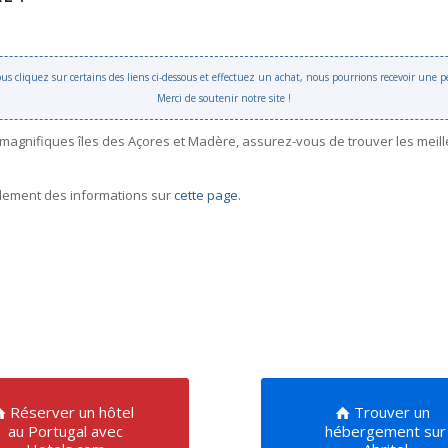
 vous cliquez sur certains des liens ci-dessous et effectuez un achat, nous pourrions recevoir une
Merci de soutenir notre site !
 magnifiques îles des Açores et Madère, assurez-vous de trouver les meil
galement des informations sur
cette page
.
Réserver un hôtel
Trouver un
au Portugal avec
hébergement sur