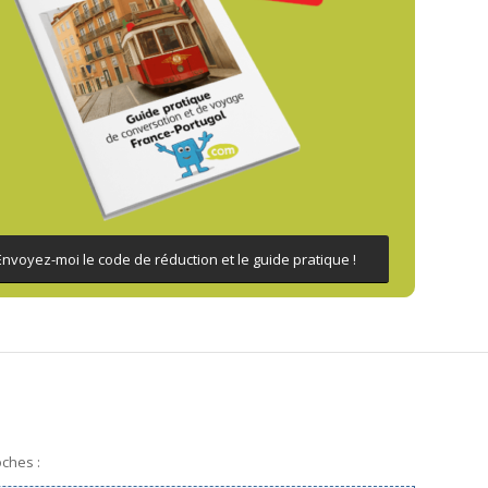
Envoyez-moi le code de réduction et le guide pratique !
oches :