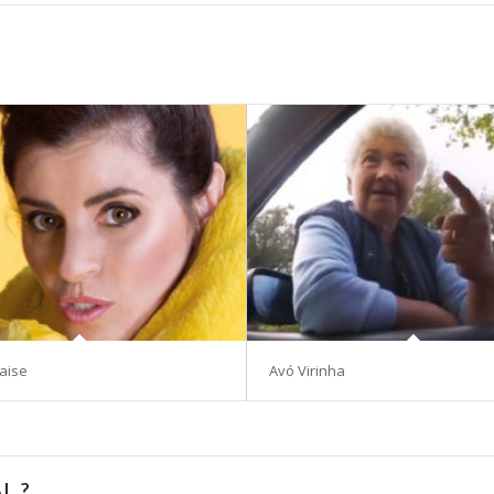
aise
Avó Virinha
L ?