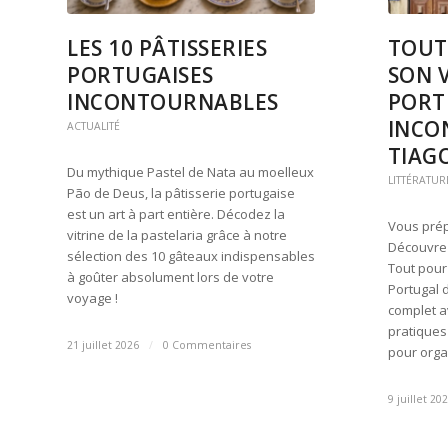
LES 10 PÂTISSERIES
TOUT
PORTUGAISES
SON 
INCONTOURNABLES
PORTU
INCO
ACTUALITÉ
TIAG
Du mythique Pastel de Nata au moelleux
LITTÉRATUR
Pão de Deus, la pâtisserie portugaise
est un art à part entière. Décodez la
Vous prép
vitrine de la pastelaria grâce à notre
Découvrez
sélection des 10 gâteaux indispensables
Tout pour
à goûter absolument lors de votre
Portugal 
voyage !
complet av
pratiques
21 juillet 2026
/
0 Commentaires
pour organ
9 juillet 20