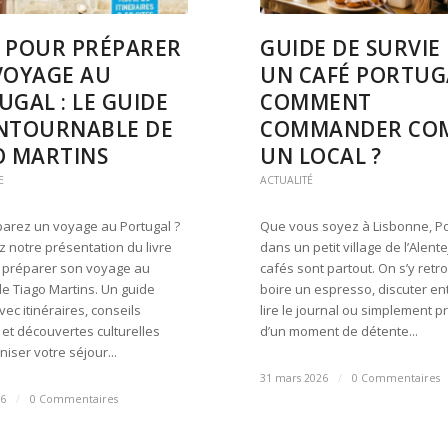
 POUR PRÉPARER
GUIDE DE SURVIE
VOYAGE AU
UN CAFÉ PORTUGA
GAL : LE GUIDE
COMMENT
NTOURNABLE DE
COMMANDER CO
O MARTINS
UN LOCAL ?
E
ACTUALITÉ
arez un voyage au Portugal ?
Que vous soyez à Lisbonne, P
 notre présentation du livre
dans un petit village de l’Alente
 préparer son voyage au
cafés sont partout. On s’y ret
de Tiago Martins. Un guide
boire un espresso, discuter en
ec itinéraires, conseils
lire le journal ou simplement pr
 et découvertes culturelles
d’un moment de détente...
iser votre séjour...
31 mars 2026
/
0 Commentaires
26
/
0 Commentaires