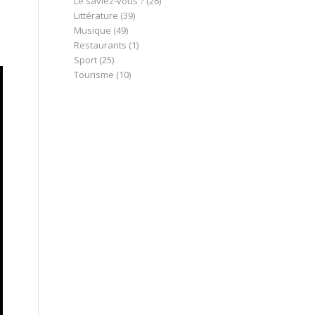
Le saviez-vous ?
(26)
Littérature
(39)
Musique
(49)
Restaurants
(1)
Sport
(25)
Tourisme
(10)