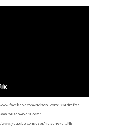
//www.facebook.com/NelsonEvora1984?fref=ts
://www.nelson-evora.com/
s://www.youtube.com/user/nelsonevoraNE