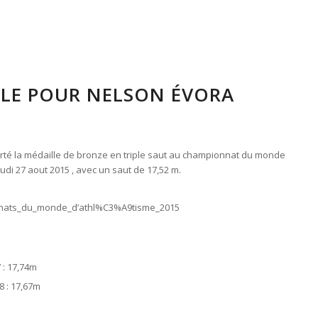
LE POUR NELSON ÉVORA
orté la médaille de bronze en triple saut au championnat du monde
eudi 27 aout 2015 , avec un saut de 17,52 m.
ionnats_du_monde_d’athl%C3%A9tisme_2015
: 17,74m
 : 17,67m