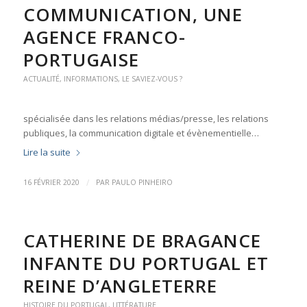
COMMUNICATION, UNE
AGENCE FRANCO-
PORTUGAISE
ACTUALITÉ
,
INFORMATIONS
,
LE SAVIEZ-VOUS ?
spécialisée dans les relations médias/presse, les relations
publiques, la communication digitale et évènementielle…
Lire la suite
/
16 FÉVRIER 2020
PAR
PAULO PINHEIRO
CATHERINE DE BRAGANCE
INFANTE DU PORTUGAL ET
REINE D’ANGLETERRE
HISTOIRE DU PORTUGAL
,
LITTÉRATURE