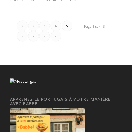
«
‹
3
4
5
Page 5 sur 16
6
7
›
»
APPRENEZ LE PORTUGAIS À VOTRE MANIÈRE
AVEC BABBEL