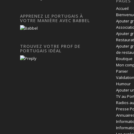
PAGES
Accueil
Bienvenue
APPRENEZ LE PORTUGAIS À
VOTRE MANIÈRE AVEC BABBEL
Ajouter g
Associati
Ajouter g
Restaurat
Ajouter g
TROUVEZ VOTRE PROF DE
PORTUGAIS IDÉAL
de restau
Boutique
Mon comp
Panier
Validatio
Humour
Ajouter un
TV au Por
Radios au
Presse Po
Annuaires
Informati
Informati