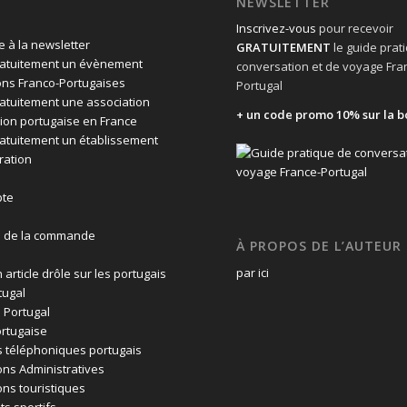
NEWSLETTER
Inscrivez-vous
pour recevoir
 à la newsletter
GRATUITEMENT
le guide prat
ratuitement un évènement
conversation et de voyage Fra
ons Franco-Portugaises
Portugal
ratuitement une association
+ un code promo 10% sur la b
ion portugaise en France
ratuitement un établissement
ration
te
n de la commande
À PROPOS DE L’AUTEUR
par ici
 article drôle sur les portugais
tugal
 Portugal
rtugaise
 téléphoniques portugais
ons Administratives
ons touristiques